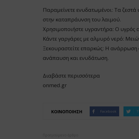
Παραμείνετε ενυδατωμένοι: Τα ζεστά 
στην καταπράυνση του λαιμού.
Χρησιμοποιήστε υγραντήρα: Ο υγρός α
Κάντε γαργάρες με αλμυρό νερό: Μειών
Ξεκουραστείτε επαρκώς: Η ανάρρωση α
ανάπαυση και ενυδάτωση.
Διαβάστε περισσότερα
onmed.gr
ΚΟΙΝΟΠΟΙΗΣΗ
Facebook
T
Προηγούμενο άρθρο