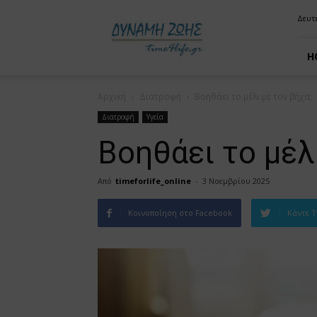
time4life
Δευτ
H
Αρχική
Διατροφή
Βοηθάει το μέλι με τον βήχα;
Διατροφή
Υγεία
Βοηθάει το μέλι
Από
timeforlife_online
-
3 Νοεμβρίου 2025
Κοινοποίηση στο Facebook
Κάντε T