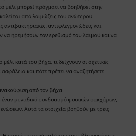
το μέλι μπορεί πράγματι να βοηθήσει στην
καλείται από λοιμώξεις του ανώτερου
ς αντιβακτηριακές, αντιφλεγμονώδεις και
ν να ηρεμήσουν τον ερεθισμό του λαιμού και να
 μέλι κατά του βήχα, τι δείχνουν οι σχετικές
ε ασφάλεια και πότε πρέπει να αναζητήσετε
 ανακούφιση από τον βήχα
ό έναν μοναδικό συνδυασμό φυσικών σακχάρων,
ενώσεων. Αυτά τα στοιχεία βοηθούν με τρεις
: Η παχιά του υφή καλύπτει τους βλεννογόνους