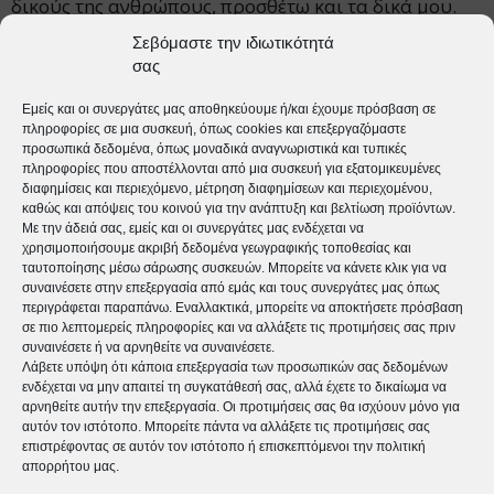
δικούς της ανθρώπους, προσθέτω και τα δικά μου.
Σεβόμαστε την ιδιωτικότητά
σας
Εμείς και οι συνεργάτες μας αποθηκεύουμε ή/και έχουμε πρόσβαση σε
πληροφορίες σε μια συσκευή, όπως cookies και επεξεργαζόμαστε
προσωπικά δεδομένα, όπως μοναδικά αναγνωριστικά και τυπικές
tweet
πληροφορίες που αποστέλλονται από μια συσκευή για εξατομικευμένες
διαφημίσεις και περιεχόμενο, μέτρηση διαφημίσεων και περιεχομένου,
καθώς και απόψεις του κοινού για την ανάπτυξη και βελτίωση προϊόντων.
Με την άδειά σας, εμείς και οι συνεργάτες μας ενδέχεται να
Προηγούμενο άρθρο
Επόμενο άρθρο
χρησιμοποιήσουμε ακριβή δεδομένα γεωγραφικής τοποθεσίας και
ταυτοποίησης μέσω σάρωσης συσκευών. Μπορείτε να κάνετε κλικ για να
Έφυγε από τη ζωή η Φώφη
27 Οκτωβρίου: Παγκόσμια
συναινέσετε στην επεξεργασία από εμάς και τους συνεργάτες μας όπως
Γεννηματά – Θρήνος στον
Ημέρα Εργοθεραπείας
περιγράφεται παραπάνω. Εναλλακτικά, μπορείτε να αποκτήσετε πρόσβαση
πολιτικό κόσμο
σε πιο λεπτομερείς πληροφορίες και να αλλάξετε τις προτιμήσεις σας πριν
συναινέσετε ή να αρνηθείτε να συναινέσετε.
Λάβετε υπόψη ότι κάποια επεξεργασία των προσωπικών σας δεδομένων
ενδέχεται να μην απαιτεί τη συγκατάθεσή σας, αλλά έχετε το δικαίωμα να
αρνηθείτε αυτήν την επεξεργασία. Οι προτιμήσεις σας θα ισχύουν μόνο για
αυτόν τον ιστότοπο. Μπορείτε πάντα να αλλάξετε τις προτιμήσεις σας
επιστρέφοντας σε αυτόν τον ιστότοπο ή επισκεπτόμενοι την πολιτική
απορρήτου μας.