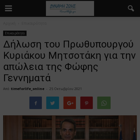
Αρχική
Επικαιρότητα
Επικαιρότητα
Δήλωση του Πρωθυπουργού
Κυριάκου Μητσοτάκη για την
απώλεια της Φώφης
Γεννηματά
Από
timeforlife_online
-
25 Οκτωβρίου 2021