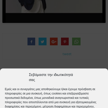
tweet
Προηγούμενο άρθρο
Επόμενο άρθρο
Σεβόμαστε την ιδιωτικότητά
Γρίπη: Από ποια ηλικία
Δύναμη Ζωής 30/01/2024 –
σας
μπορούν να εμβολιαστούν τα
Καλεσμένοι, οι Μ.Σερασκέρης,
παιδιά;
Διοικητής Νοσοκομείου
Εμείς και οι συνεργάτες μας αποθηκεύουμε ή/και έχουμε πρόσβαση σε
Αιτωλ/νιας και Νίκος
πληροφορίες σε μια συσκευή, όπως cookies και επεξεργαζόμαστε
προσωπικά δεδομένα, όπως μοναδικά αναγνωριστικά και τυπικές
Καζαντζής Δικηγόρος
πληροφορίες που αποστέλλονται από μια συσκευή για εξατομικευμένες
διαφημίσεις και περιεχόμενο, μέτρηση διαφημίσεων και περιεχομένου,