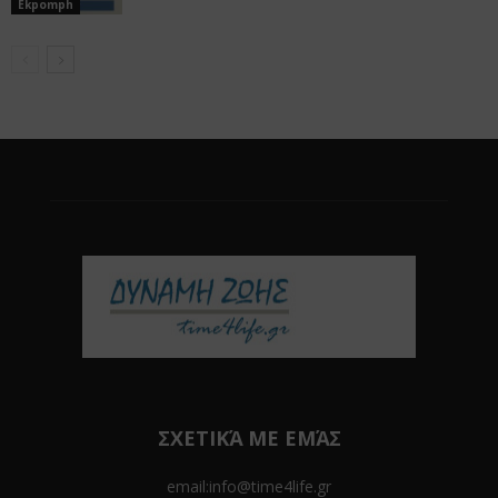
Ekpomph
ΣΧΕΤΙΚΆ ΜΕ ΕΜΆΣ
email:info@time4life.gr