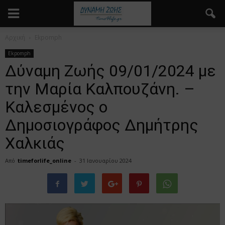
Αρχική
Ekpomph
Ekpomph
Δύναμη Ζωής 09/01/2024 με
την Μαρία Καλπουζάνη. –
Καλεσμένος ο
Δημοσιογράφος Δημήτρης
Χαλκιάς
Από
timeforlife_online
-
31 Ιανουαρίου 2024