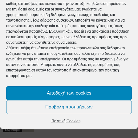
καθώς και απόψεις του κοινού για την ανάπτυξη και βελτίωση προϊόντων.
Με την άδειά σας, εμείς και οι συνεργάτες μας ενδέχεται να
χρησιμοποιήσουμε ακριβή δεδομένα γεωγραφικής τοποθεσίας και
ταυτοποίησης μέσω σάρωσης συσκευών. Μπορείτε να κάνετε κλικ για να
συναινέσετε στην επεξεργασία από εμάς και τους συνεργάτες μας όπως
περιγράφεται παραπάνω. Εναλλακτικά, μπορείτε να αποκτήσετε πρόσβαση
σε πιο λεπτομερείς πληροφορίες και να αλλάξετε τις προτιμήσεις σας πριν
συναινέσετε ή να αρνηθείτε να συναινέσετε.
Λάβετε υπόψη ότι κάποια επεξεργασία των προσωπικών σας δεδομένων
timeforlife_online
ενδέχεται να μην απαιτεί τη συγκατάθεσή σας, αλλά έχετε το δικαίωμα να
αρνηθείτε αυτήν την επεξεργασία. Οι προτιμήσεις σας θα ισχύουν μόνο για
https://time4life.gr
αυτόν τον ιστότοπο. Μπορείτε πάντα να αλλάξετε τις προτιμήσεις σας
επιστρέφοντας σε αυτόν τον ιστότοπο ή επισκεπτόμενοι την πολιτική
απορρήτου μας.
ΠΑΡΟΜΟΙΑ ΑΡΘΡΑ
Αποδοχή των cookies
ΠΕΡΙΣΣΟΤΕΡΑ ΑΠΟ ΤΟΝ ΔΗΜΙΟΥΡΓΟ
Προβολή προτιμήσεων
Δύναμη Ζωής 17/03/2026
Πολιτική Cookies
Ekpomph