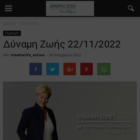
Αρχική
Ekpomph
Ekpomph
Δύναμη Ζωής 22/11/2022
Από
timeforlife_online
-
28 Νοεμβρίου 2022