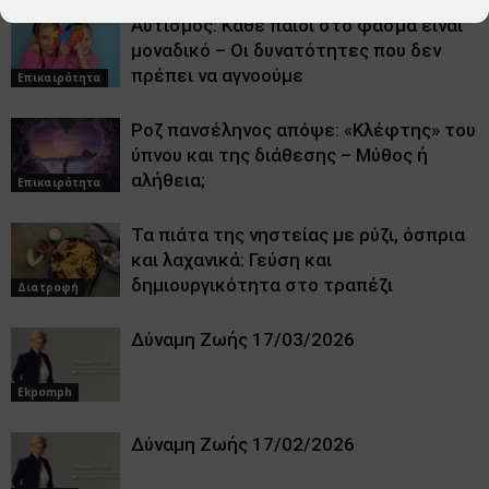
Αυτισμός: Κάθε παιδί στο φάσμα είναι
μοναδικό – Οι δυνατότητες που δεν
πρέπει να αγνοούμε
Επικαιρότητα
Ροζ πανσέληνος απόψε: «Κλέφτης» του
ύπνου και της διάθεσης – Μύθος ή
αλήθεια;
Επικαιρότητα
Τα πιάτα της νηστείας με ρύζι, όσπρια
και λαχανικά: Γεύση και
δημιουργικότητα στο τραπέζι
Διατροφή
Δύναμη Ζωής 17/03/2026
Ekpomph
Δύναμη Ζωής 17/02/2026