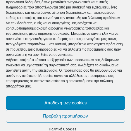
προσωπικά δεδομένα, όπως μοναδικά αναγνωριστικά και τυπικές
βίας κατά των γυναικών «Έχεις
πληροφορίες που αποστέλλονται από μια συσκευή για εξατομικευμένες
τη δύναμη πες όχι στη βία» στο
διαφημίσεις και περιεχόμενο, μέτρηση διαφημίσεων και περιεχομένου,
Αγρίνιο
καθώς και απόψεις του κοινού για την ανάπτυξη και βελτίωση προϊόντων.
Με την άδειά σας, εμείς και οι συνεργάτες μας ενδέχεται να
χρησιμοποιήσουμε ακριβή δεδομένα γεωγραφικής τοποθεσίας και
ταυτοποίησης μέσω σάρωσης συσκευών. Μπορείτε να κάνετε κλικ για να
συναινέσετε στην επεξεργασία από εμάς και τους συνεργάτες μας όπως
περιγράφεται παραπάνω. Εναλλακτικά, μπορείτε να αποκτήσετε πρόσβαση
σε πιο λεπτομερείς πληροφορίες και να αλλάξετε τις προτιμήσεις σας πριν
συναινέσετε ή να αρνηθείτε να συναινέσετε.
Λάβετε υπόψη ότι κάποια επεξεργασία των προσωπικών σας δεδομένων
ενδέχεται να μην απαιτεί τη συγκατάθεσή σας, αλλά έχετε το δικαίωμα να
αρνηθείτε αυτήν την επεξεργασία. Οι προτιμήσεις σας θα ισχύουν μόνο για
αυτόν τον ιστότοπο. Μπορείτε πάντα να αλλάξετε τις προτιμήσεις σας
timeforlife_online
επιστρέφοντας σε αυτόν τον ιστότοπο ή επισκεπτόμενοι την πολιτική
https://time4life.gr
απορρήτου μας.
Αποδοχή των cookies
ΠΑΡΟΜΟΙΑ ΑΡΘΡΑ
Προβολή προτιμήσεων
ΠΕΡΙΣΣΟΤΕΡΑ ΑΠΟ ΤΟΝ ΔΗΜΙΟΥΡΓΟ
Πολιτική Cookies