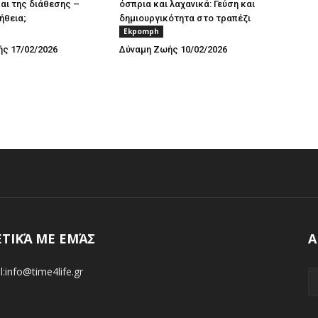
και της διάθεσης –
όσπρια και λαχανικά: Γεύση και
ήθεια;
δημιουργικότητα στο τραπέζι
Ekpomph
ς 17/02/2026
Δύναμη Ζωής 10/02/2026
ΕΤΙΚΆ ΜΕ ΕΜΆΣ
Α
l:info@time4life.gr