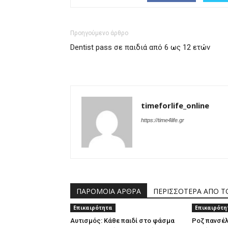
Προηγούμενο άρθρο
Dentist pass σε παιδιά από 6 ως 12 ετών
timeforlife_online
https://time4life.gr
ΠΑΡΟΜΟΙΑ ΑΡΘΡΑ
ΠΕΡΙΣΣΟΤΕΡΑ ΑΠΟ 
Επικαιρότητα
Επικαιρότη
Αυτισμός: Κάθε παιδί στο φάσμα
Ροζ πανσέλ