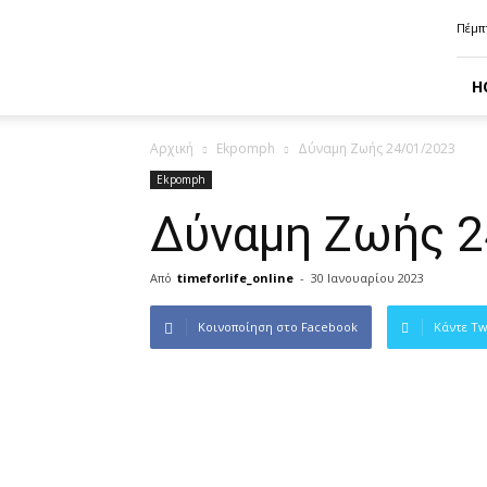
time4life
Πέμπ
H
Αρχική
Ekpomph
Δύναμη Ζωής 24/01/2023
Ekpomph
Δύναμη Ζωής 2
Από
timeforlife_online
-
30 Ιανουαρίου 2023
Κοινοποίηση στο Facebook
Κάντε Tw