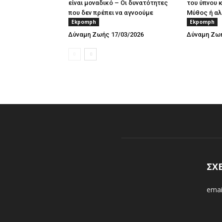
είναι μοναδικό – Οι δυνατότητες
του ύπνου 
που δεν πρέπει να αγνοούμε
Μύθος ή αλ
Ekpomph
Ekpomph
Δύναμη Ζωής 17/03/2026
Δύναμη Ζωή
ΣΧ
emai