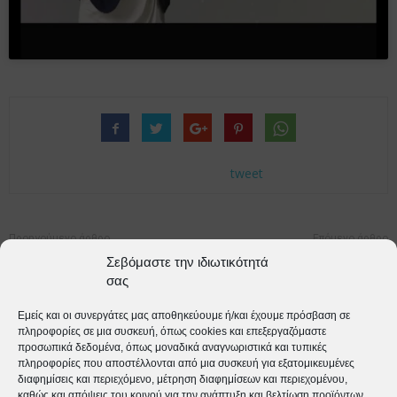
tweet
Προηγούμενο άρθρο
Επόμενο άρθρο
Σεβόμαστε την ιδιωτικότητά
Καρκίνος παχέος εντέρου:
“ Άδεια φωλιά – ή μήπως
σας
Μείωση κινδύνου κατά 20-30%
γεμάτη διαφορετικά;” Άρθρο
με αυτήν την καθημερινή
της Ειρήνης Ραΐδη, Ψυχολόγου ,
Εμείς και οι συνεργάτες μας αποθηκεύουμε ή/και έχουμε πρόσβαση σε
συνήθεια
Ειδικευμένης στη Συστημική
πληροφορίες σε μια συσκευή, όπως cookies και επεξεργαζόμαστε
Ψυχοθεραπεία
προσωπικά δεδομένα, όπως μοναδικά αναγνωριστικά και τυπικές
πληροφορίες που αποστέλλονται από μια συσκευή για εξατομικευμένες
διαφημίσεις και περιεχόμενο, μέτρηση διαφημίσεων και περιεχομένου,
καθώς και απόψεις του κοινού για την ανάπτυξη και βελτίωση προϊόντων.