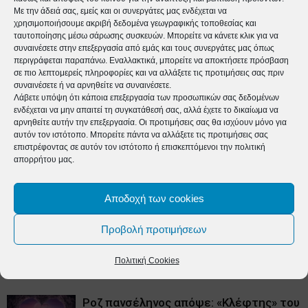
Με την άδειά σας, εμείς και οι συνεργάτες μας ενδέχεται να
χρησιμοποιήσουμε ακριβή δεδομένα γεωγραφικής τοποθεσίας και
ταυτοποίησης μέσω σάρωσης συσκευών. Μπορείτε να κάνετε κλικ για να
συναινέσετε στην επεξεργασία από εμάς και τους συνεργάτες μας όπως
περιγράφεται παραπάνω. Εναλλακτικά, μπορείτε να αποκτήσετε πρόσβαση
σε πιο λεπτομερείς πληροφορίες και να αλλάξετε τις προτιμήσεις σας πριν
συναινέσετε ή να αρνηθείτε να συναινέσετε.
timeforlife_online
Λάβετε υπόψη ότι κάποια επεξεργασία των προσωπικών σας δεδομένων
ενδέχεται να μην απαιτεί τη συγκατάθεσή σας, αλλά έχετε το δικαίωμα να
https://time4life.gr
αρνηθείτε αυτήν την επεξεργασία. Οι προτιμήσεις σας θα ισχύουν μόνο για
αυτόν τον ιστότοπο. Μπορείτε πάντα να αλλάξετε τις προτιμήσεις σας
επιστρέφοντας σε αυτόν τον ιστότοπο ή επισκεπτόμενοι την πολιτική
απορρήτου μας.
ΠΑΡΟΜΟΙΑ ΑΡΘΡΑ
Αποδοχή των cookies
ΠΕΡΙΣΣΟΤΕΡΑ ΑΠΟ ΤΟΝ ΔΗΜΙΟΥΡΓΟ
Προβολή προτιμήσεων
Αυτισμός: Κάθε παιδί στο φάσμα είναι
μοναδικό – Οι δυνατότητες που δεν
Πολιτική Cookies
πρέπει να αγνοούμε
Επικαιρότητα
Ροζ πανσέληνος απόψε: «Κλέφτης» του