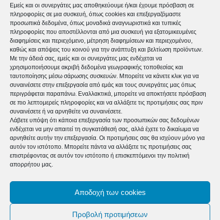
Εμείς και οι συνεργάτες μας αποθηκεύουμε ή/και έχουμε πρόσβαση σε
γονέων και παιδιών μας δείχνει ότι μπορούμε όλοι
πληροφορίες σε μια συσκευή, όπως cookies και επεξεργαζόμαστε
προσωπικά δεδομένα, όπως μοναδικά αναγνωριστικά και τυπικές
μαζί να οικοδομήσουμε ένα πιο υγιές μέλλον για τις
πληροφορίες που αποστέλλονται από μια συσκευή για εξατομικευμένες
νέες γενιές.»
διαφημίσεις και περιεχόμενο, μέτρηση διαφημίσεων και περιεχομένου,
καθώς και απόψεις του κοινού για την ανάπτυξη και βελτίωση προϊόντων.
Με την άδειά σας, εμείς και οι συνεργάτες μας ενδέχεται να
Ο Διπλωματικός Εκπρόσωπος της UNICEF στην
χρησιμοποιήσουμε ακριβή δεδομένα γεωγραφικής τοποθεσίας και
ταυτοποίησης μέσω σάρωσης συσκευών. Μπορείτε να κάνετε κλικ για να
Ελλάδα Ghassan Khalil, δήλωσε:
συναινέσετε στην επεξεργασία από εμάς και τους συνεργάτες μας όπως
περιγράφεται παραπάνω. Εναλλακτικά, μπορείτε να αποκτήσετε πρόσβαση
σε πιο λεπτομερείς πληροφορίες και να αλλάξετε τις προτιμήσεις σας πριν
«Είμαστε ιδιαίτερα υπερήφανοι και χαρούμενοι για
συναινέσετε ή να αρνηθείτε να συναινέσετε.
Λάβετε υπόψη ότι κάποια επεξεργασία των προσωπικών σας δεδομένων
την άκρως επιτυχημένη ολοκλήρωση της πρώτης
ενδέχεται να μην απαιτεί τη συγκατάθεσή σας, αλλά έχετε το δικαίωμα να
αρνηθείτε αυτήν την επεξεργασία. Οι προτιμήσεις σας θα ισχύουν μόνο για
φάσης αυτής της καθοριστικής σημασίας
αυτόν τον ιστότοπο. Μπορείτε πάντα να αλλάξετε τις προτιμήσεις σας
επιστρέφοντας σε αυτόν τον ιστότοπο ή επισκεπτόμενοι την πολιτική
πρωτοβουλίας για τα παιδιά και τους νέους της
απορρήτου μας.
χώρας μας. Η ανταπόκριση που εισπράξαμε στις
πέντε πρώτες πόλεις από τις συνολικά δεκατρείς που
Αποδοχή των cookies
στοχεύουμε να επισκεφτούμε εντός των ορίων
Προβολή προτιμήσεων
υλοποίησης του προγράμματος, μας διαβεβαιώνει