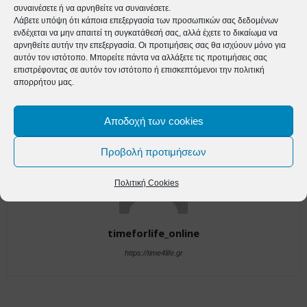
συναινέσετε ή να αρνηθείτε να συναινέσετε.
Λάβετε υπόψη ότι κάποια επεξεργασία των προσωπικών σας δεδομένων
Προηγούμενο άρθρο
Επόμενο άρθρο
ενδέχεται να μην απαιτεί τη συγκατάθεσή σας, αλλά έχετε το δικαίωμα να
αρνηθείτε αυτήν την επεξεργασία. Οι προτιμήσεις σας θα ισχύουν μόνο για
Εξ Αποστασεως Επιμορφωτικό
Επιστρεπτέα Προκαταβολή 6:
αυτόν τον ιστότοπο. Μπορείτε πάντα να αλλάξετε τις προτιμήσεις σας
σεμινάριο με θέμα “ΑΡΧΕΣ &
Άνοιξε η πλατφόρμα για τις
επιστρέφοντας σε αυτόν τον ιστότοπο ή επισκεπτόμενοι την πολιτική
ΜΕΘΟΔΟΙ ΕΚΠΑΙΔΕΥΣΗΣ
οριστικές αιτήσεις
απορρήτου μας.
ΕΝΗΛΙΚΩΝ”.
Αποδοχή των cookies
Προβολή προτιμήσεων
Πολιτική Cookies
timeforlife_online
https://time4life.gr