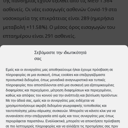
της πανδημίας έχουν εξέλθει από τις ΜΕΘ 1.364
ασθενείς. Οι νέες εισαγωγές ασθενών Covid-19 στα
νοσοκομεία της επικράτειας είναι 289 (ημερήσια
μεταβολή +11.58%). Ο μέσος όρος εισαγωγών του
επταημέρου είναι 291 ασθενείς.
Hλικιακή κατανομή: Η διάμεση ηλικία των
Σεβόμαστε την ιδιωτικότητά
σας
κρουσμάτων είναι 44 έτη (εύρος 0.2 έως 105 έτη), ενώ
η διάμεση ηλικία των θανόντων είναι 79 έτη (εύρος
Εμείς και οι συνεργάτες μας αποθηκεύουμε ή/και έχουμε πρόσβαση σε
πληροφορίες σε μια συσκευή, όπως cookies και επεξεργαζόμαστε
15 έως 103 έτη).
προσωπικά δεδομένα, όπως μοναδικά αναγνωριστικά και τυπικές
πληροφορίες που αποστέλλονται από μια συσκευή για εξατομικευμένες
διαφημίσεις και περιεχόμενο, μέτρηση διαφημίσεων και περιεχομένου,
καθώς και απόψεις του κοινού για την ανάπτυξη και βελτίωση προϊόντων.
Με την άδειά σας, εμείς και οι συνεργάτες μας ενδέχεται να
χρησιμοποιήσουμε ακριβή δεδομένα γεωγραφικής τοποθεσίας και
ταυτοποίησης μέσω σάρωσης συσκευών. Μπορείτε να κάνετε κλικ για να
συναινέσετε στην επεξεργασία από εμάς και τους συνεργάτες μας όπως
tweet
περιγράφεται παραπάνω. Εναλλακτικά, μπορείτε να αποκτήσετε πρόσβαση
σε πιο λεπτομερείς πληροφορίες και να αλλάξετε τις προτιμήσεις σας πριν