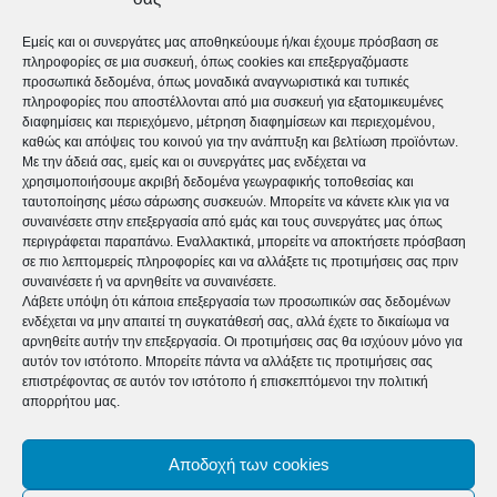
Εμείς και οι συνεργάτες μας αποθηκεύουμε ή/και έχουμε πρόσβαση σε
Ekpomph
πληροφορίες σε μια συσκευή, όπως cookies και επεξεργαζόμαστε
προσωπικά δεδομένα, όπως μοναδικά αναγνωριστικά και τυπικές
Δύναμη Ζωής 19/01/2026
πληροφορίες που αποστέλλονται από μια συσκευή για εξατομικευμένες
διαφημίσεις και περιεχόμενο, μέτρηση διαφημίσεων και περιεχομένου,
καθώς και απόψεις του κοινού για την ανάπτυξη και βελτίωση προϊόντων.
Ekpomph
Με την άδειά σας, εμείς και οι συνεργάτες μας ενδέχεται να
χρησιμοποιήσουμε ακριβή δεδομένα γεωγραφικής τοποθεσίας και
ταυτοποίησης μέσω σάρωσης συσκευών. Μπορείτε να κάνετε κλικ για να
Γονείς: Το να πάρετε τη συσκευή από
συναινέσετε στην επεξεργασία από εμάς και τους συνεργάτες μας όπως
το παιδί γυρίζει μπούμερανγκ – Νέες
περιγράφεται παραπάνω. Εναλλακτικά, μπορείτε να αποκτήσετε πρόσβαση
οδηγίες για παιδιά και οθόνες ΠΑΙΔΙ
σε πιο λεπτομερείς πληροφορίες και να αλλάξετε τις προτιμήσεις σας πριν
Παιδί
συναινέσετε ή να αρνηθείτε να συναινέσετε.
Λάβετε υπόψη ότι κάποια επεξεργασία των προσωπικών σας δεδομένων
ενδέχεται να μην απαιτεί τη συγκατάθεσή σας, αλλά έχετε το δικαίωμα να
αρνηθείτε αυτήν την επεξεργασία. Οι προτιμήσεις σας θα ισχύουν μόνο για
Tο 2021 συμπληρώνονται 40 χρόνια από την ένταξη
αυτόν τον ιστότοπο. Μπορείτε πάντα να αλλάξετε τις προτιμήσεις σας
της Ελλάδας στην Ευρωπαϊκή Ένωση. Με αφορμή
επιστρέφοντας σε αυτόν τον ιστότοπο ή επισκεπτόμενοι την πολιτική
απορρήτου μας.
αυτή την επέτειο, το Γραφείο του Ευρωπαϊκού
Κοινοβουλίου στην Ελλάδα συγκέντρωσε μαρτυρίες
Αποδοχή των cookies
Ελλήνων ευρωβουλευτών για το πόσο και πώς άλλαξε