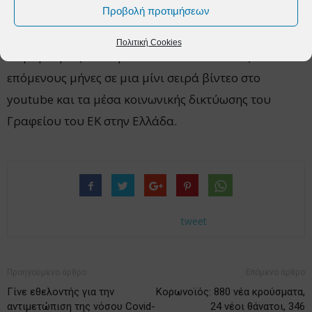
Προβολή προτιμήσεων
η ζωή μας αυτά τα χρόνια.
Πολιτική Cookies
Οι μαρτυρίες θα παρουσιαστούν κατά τους
επόμενους μήνες σε μια μίνι σειρά βίντεο στο
youtube και τα μέσα κοινωνικής δικτύωσης του
Γραφείου του ΕΚ στην Ελλάδα.
tweet
Προηγούμενο άρθρο
Επόμενο άρθρο
Γίνε εθελοντής για την
Κορωνοϊός: 880 νέα κρούσματα,
αντιμετώπιση της νόσου Covid-
24 νέοι θάνατοι, 346