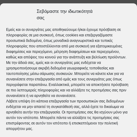
φροντίζουν ασθενείς με καρκίνο.
Σεβόμαστε την ιδιωτικότητά
Η κα Μένια Κουκουγιάννη θα αναφερθεί στην αξία
σας
της ψυχοκοινωνικής στήριξης των ασθενών και των
Εμείς και οι συνεργάτες μας αποθηκεύουμε ή/και έχουμε πρόσβαση σε
φροντιστών τους.
πληροφορίες σε μια συσκευή, όπως cookies και επεξεργαζόμαστε
προσωπικά δεδομένα, όπως μοναδικά αναγνωριστικά και τυπικές
Η ψυχολόγος Μαρία Ντεβέ θα μιλήσει για τον κύκλο
πληροφορίες που αποστέλλονται από μια συσκευή για εξατομικευμένες
της φροντίδας. Τέλος η κα Βεργάκη Μαρία θα
διαφημίσεις και περιεχόμενο, μέτρηση διαφημίσεων και περιεχομένου,
καθώς και απόψεις του κοινού για την ανάπτυξη και βελτίωση προϊόντων.
αναφερθεί στην σημασία της αυτοφροντίδας και του
Με την άδειά σας, εμείς και οι συνεργάτες μας ενδέχεται να
χρησιμοποιήσουμε ακριβή δεδομένα γεωγραφικής τοποθεσίας και
κοινωνικού δικτύου για τους άτυπους φροντιστές.
ταυτοποίησης μέσω σάρωσης συσκευών. Μπορείτε να κάνετε κλικ για να
συναινέσετε στην επεξεργασία από εμάς και τους συνεργάτες μας όπως
περιγράφεται παραπάνω. Εναλλακτικά, μπορείτε να αποκτήσετε πρόσβαση
Στο δεύτερο μέρος της ημερίδας θα γίνουν
σε πιο λεπτομερείς πληροφορίες και να αλλάξετε τις προτιμήσεις σας πριν
συναινέσετε ή να αρνηθείτε να συναινέσετε.
παρουσιάσεις στην αγγλική γλώσσα από την Δρ Κέλλυ
Λάβετε υπόψη ότι κάποια επεξεργασία των προσωπικών σας δεδομένων
ενδέχεται να μην απαιτεί τη συγκατάθεσή σας, αλλά έχετε το δικαίωμα να
Παναγιωτοπούλου η οποία θα μιλήσει για την
αρνηθείτε αυτήν την επεξεργασία. Οι προτιμήσεις σας θα ισχύουν μόνο για
συμβολή των φροντιστών στην ψυχική υγεία, την Δρ
αυτόν τον ιστότοπο. Μπορείτε πάντα να αλλάξετε τις προτιμήσεις σας
επιστρέφοντας σε αυτόν τον ιστότοπο ή επισκεπτόμενοι την πολιτική
Ειρήνη Θεοχάρη που θα μιλήσει για τις ψυχιατρικές
απορρήτου μας.
υπηρεσίες στην Ελλάδα και τον Δρ Μενέλαο