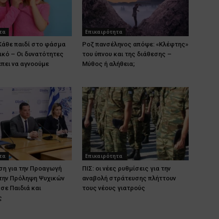
τα
Επικαιρότητα
Κάθε παιδί στο φάσμα
Ροζ πανσέληνος απόψε: «Κλέφτης»
δικό – Οι δυνατότητες
του ύπνου και της διάθεσης –
έπει να αγνοούμε
Μύθος ή αλήθεια;
τα
Επικαιρότητα
ση για την Προαγωγή
ΠΙΣ: οι νέες ρυθμίσεις για την
 την Πρόληψη Ψυχικών
αναβολή στράτευσης πλήττουν
σε Παιδιά και
τους νέους γιατρούς
ς