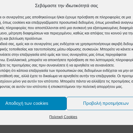
Σεβόμαστε την ιδιωτικότητά σας
αι οι συνεργάτες μας αποθηκεύουμε ή/και έχουμε πρόσβαση σε πληροφορίες σε μια
, όπως cookies και επεξεργαζόμαστε προσωπικά δεδομένα, όπως μοναδικά αναγνω
 δύο 6ωρες βάρδιες), Δευτέρα με Κυριακή
ικές πληροφορίες που αποστέλλονται από μια συσκευή για εξατομικευμένες διαφημίσ
μενο, μέτρηση διαφημίσεων και περιεχομένου, καθώς και απόψεις του κοινού για τη
η και βελτίωση προϊόντων.
άδειά σας, εμείς και οι συνεργάτες μας ενδέχεται να χρησιμοποιήσουμε ακριβή δεδο
σης ή/και πρόληψης βίας και επιθετικότητας
ικής τοποθεσίας και ταυτοποίησης μέσω σάρωσης συσκευών. Μπορείτε να κάνετε κλ
ινέσετε στην επεξεργασία από εμάς και τους συνεργάτες μας όπως περιγράφεται
α και ανώνυμες κλήσεις (αν επιλέξουν οι ίδιοι
ω. Εναλλακτικά, μπορείτε να αποκτήσετε πρόσβαση σε πιο λεπτομερείς πληροφορί
ξετε τις προτιμήσεις σας πριν συναινέσετε ή να αρνηθείτε να συναινέσετε.
υπόψη ότι κάποια επεξεργασία των προσωπικών σας δεδομένων ενδέχεται να μην απ
ατάθεσή σας, αλλά έχετε το δικαίωμα να αρνηθείτε αυτήν την επεξεργασία. Οι προτιμ
ισχύουν μόνο για αυτόν τον ιστότοπο. Μπορείτε πάντα να αλλάξετε τις προτιμήσεις 
 ή/και όποιους εμπλέκονται με παιδιά και
φοντας σε αυτόν τον ιστότοπο ή επισκεπτόμενοι την πολιτική απορρήτου μας.
 τέτοια συμβάντα και θέλει να παρέμβει – όχι
Αποδοχή των cookies
Προβολή προτιμήσεων
ν στελεχών μας στην κλήση:
Πολιτική Cookies