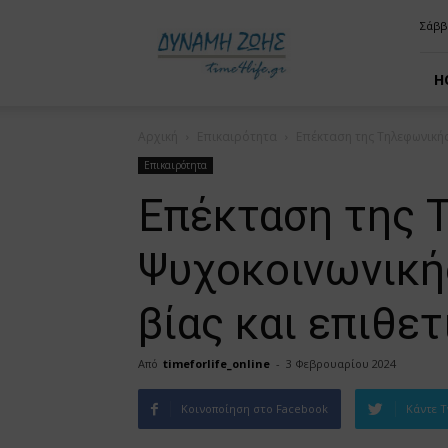
time4life
Σάββ
H
Αρχική
Επικαιρότητα
Επέκταση της Τηλεφωνικής
Επικαιρότητα
Επέκταση της 
Ψυχοκοινωνικής
βίας και επιθε
Από
timeforlife_online
-
3 Φεβρουαρίου 2024
Κοινοποίηση στο Facebook
Κάντε T