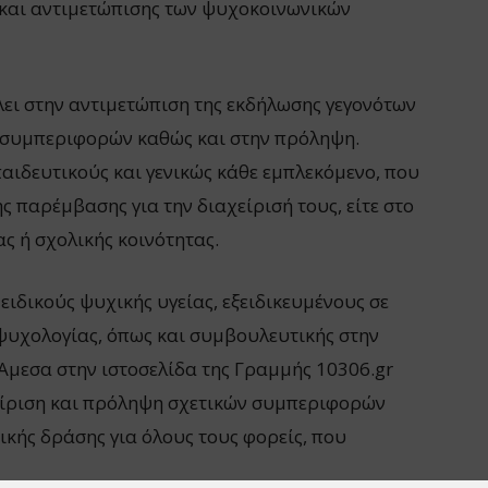
 και αντιμετώπισης των ψυχοκοινωνικών
ει στην αντιμετώπιση της εκδήλωσης γεγονότων
ν συμπεριφορών καθώς και στην πρόληψη.
παιδευτικούς και γενικώς κάθε εμπλεκόμενο, που
ης παρέμβασης για την διαχείρισή τους, είτε στο
ς ή σχολικής κοινότητας.
ιδικούς ψυχικής υγείας, εξειδικευμένους σε
ψυχολογίας, όπως και συμβουλευτικής στην
. Άμεσα στην ιστοσελίδα της Γραμμής 10306.gr
χείριση και πρόληψη σχετικών συμπεριφορών
κής δράσης για όλους τους φορείς, που