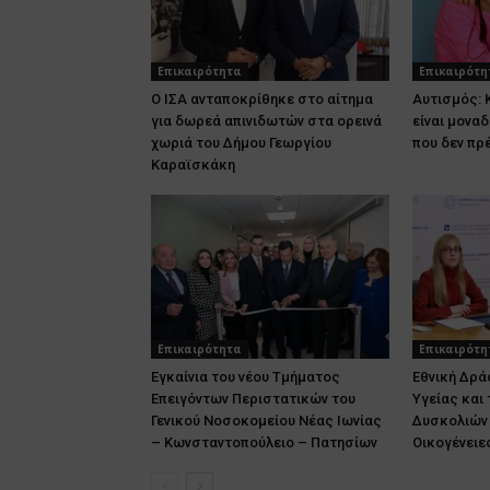
Επικαιρότητα
Επικαιρότη
Ο ΙΣΑ ανταποκρίθηκε στο αίτημα
Αυτισμός: 
για δωρεά απινιδωτών στα ορεινά
είναι μονα
χωριά του Δήμου Γεωργίου
που δεν πρ
Καραϊσκάκη
Επικαιρότητα
Επικαιρότη
Εγκαίνια του νέου Τμήματος
Εθνική Δρά
Επειγόντων Περιστατικών του
Υγείας και
Γενικού Νοσοκομείου Νέας Ιωνίας
Δυσκολιών 
– Κωνσταντοπούλειο – Πατησίων
Οικογένειε