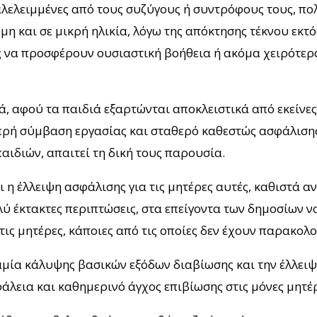
αλελειμμένες από τους συζύγους ή συντρόφους τους, πολ
όμη και σε μικρή ηλικία, λόγω της απόκτησης τέκνου εκτ
 να προσφέρουν ουσιαστική βοήθεια ή ακόμα χειρότερα,
 αφού τα παιδιά εξαρτώνται αποκλειστικά από εκείνες 
θερή σύμβαση εργασίας και σταθερό καθεστώς ασφάλισης
αιδιών, απαιτεί τη δική τους παρουσία.
 η έλλειψη ασφάλισης για τις μητέρες αυτές, καθιστά α
ολύ έκτακτες περιπτώσεις, στα επείγοντα των δημοσίω
 τις μητέρες, κάποιες από τις οποίες δεν έχουν παρακολ
αμία κάλυψης βασικών εξόδων διαβίωσης και την έλλειψ
άλεια και καθημερινό άγχος επιβίωσης στις μόνες μητέρ