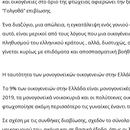
και οικογένειες στο όριο της φτώχειας αφιερώνει την
“Γολγοθά” επιβίωσης.
Ένα διαζύγιο, μια απώλεια, η εγκατάλειψη ενός γονιο
αυτό, είναι μερικοί από τους λόγους που μια οικογένει
πληθυσμού του ελληνικού κράτους , αλλά, δυστυχώς, σ
γίνεται κυρίως με επιδόματα και αποσπασματική βοήθε
Η ταυτότητα των μονογονεϊκών οικογενειών στην Ελλά
Το 9% των οικογενειών στην Ελλάδα είναι μονογονεϊκές
2019, τα μονογονεϊκά νοικοκυριά και οι πολύτεκνες οι
φτωχοποίησε ακόμη περισσότερο τις γυναίκες έναντι τ
Σε σχέση με τις συνθήκες διαβίωσης, σχεδόν το σύνολ
νοικοκυριού του, ακόμα και σε βασικά έξοδα, όπως οι λ