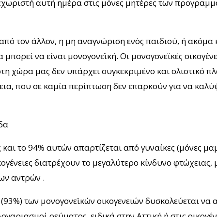
 ξεχωριστή αυτή ημέρα στις μόνες μητέρες των προγραμ
ύ από τον άλλον, η μη αναγνώριση ενός παιδιού, ή ακόμ
α μπορεί να είναι μονογονεϊκή. Οι μονογονεϊκές οικογένε
τη χώρα μας δεν υπάρχει συγκεκριμένο και ολιστικό πλα
ια, που σε καμία περίπτωση δεν επαρκούν για να καλύψ
δα
 και το 94% αυτών απαρτίζεται από γυναίκες (μόνες μαμ
κογένειες διατρέχουν το μεγαλύτερο κίνδυνο φτώχειας, 
ων αντρών .
ο (93%) των μονογονεϊκών οικογενειών δυσκολεύεται να 
ογαριασμοί ρεύματος, ειδικά στην Αττική ή στις οικογέν