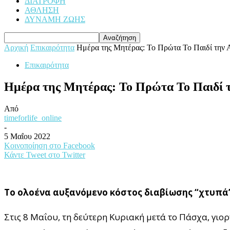
ΔΙΑΤΡΟΦΗ
ΑΘΛΗΣΗ
ΔΥΝΑΜΗ ΖΩΗΣ
Αρχική
Επικαιρότητα
Ημέρα της Μητέρας: Το Πρώτα Το Παιδί την Α
Επικαιρότητα
Ημέρα της Μητέρας: Το Πρώτα Το Παιδί τ
Από
timeforlife_online
-
5 Μαΐου 2022
Κοινοποίηση στο Facebook
Κάντε Tweet στο Twitter
Το ολοένα αυξανόμενο κόστος διαβίωσης “χτυπά” τ
Στις 8 Μαΐου, τη δεύτερη Κυριακή μετά το Πάσχα, γι