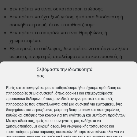
Δεν πρέπει να είναι σε κατάσταση επώασης.
Δεν πρέπει να έχει ξινή γεύση, ή κάποια δυσάρεστη ή
ασυνήθιστη οσμή, όταν το καθαρίζουμε.
Δεν πρέπει το ασπράδι να είναι θρομβώδες ή
χρωματισμένο.
Εξωτερικά, στο κέλυφος, δεν πρέπει να υπάρχουν ξένα
σώματα, π.χ. φτερά, υπολείμματα από κουτσουλιές ή
εκτεταμένες κηλίδες αίματος, καθώς υπάρχει κίνδυνος
Σεβόμαστε την ιδιωτικότητά
επιμολύνσεων.
σας
Τα αυγά, που αγοράζει ο καταναλωτής, είναι
Εμείς και οι συνεργάτες μας αποθηκεύουμε ή/και έχουμε πρόσβαση σε
πληροφορίες σε μια συσκευή, όπως cookies και επεξεργαζόμαστε
κατηγορίας Α και ταξινομούνται, ως εξής:
προσωπικά δεδομένα, όπως μοναδικά αναγνωριστικά και τυπικές
πληροφορίες που αποστέλλονται από μια συσκευή για εξατομικευμένες
διαφημίσεις και περιεχόμενο, μέτρηση διαφημίσεων και περιεχομένου,
XL = πολύ μεγάλο (πάνω από 73γρ.)
καθώς και απόψεις του κοινού για την ανάπτυξη και βελτίωση προϊόντων.
Με την άδειά σας, εμείς και οι συνεργάτες μας ενδέχεται να
L = μεγάλο (από 63-73γρ.)
χρησιμοποιήσουμε ακριβή δεδομένα γεωγραφικής τοποθεσίας και
M = μεσαίο (από 53-63γρ.)
ταυτοποίησης μέσω σάρωσης συσκευών. Μπορείτε να κάνετε κλικ για να