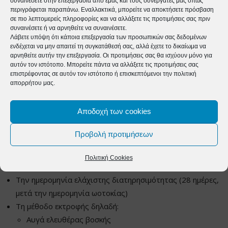
συναινέσετε στην επεξεργασία από εμάς και τους συνεργάτες μας όπως
S = μικρό (κάτω από 53γρ.)
περιγράφεται παραπάνω. Εναλλακτικά, μπορείτε να αποκτήσετε πρόσβαση
σε πιο λεπτομερείς πληροφορίες και να αλλάξετε τις προτιμήσεις σας πριν
συναινέσετε ή να αρνηθείτε να συναινέσετε.
Όλα τα αυγά θα πρέπει να φέρουν, πάνω στο
Λάβετε υπόψη ότι κάποια επεξεργασία των προσωπικών σας δεδομένων
κέλυφος, με καθαρά γράμματα, τον διακριτικό
ενδέχεται να μην απαιτεί τη συγκατάθεσή σας, αλλά έχετε το δικαίωμα να
αρνηθείτε αυτήν την επεξεργασία. Οι προτιμήσεις σας θα ισχύουν μόνο για
αριθμό, του παραγωγού. Υποχρεωτικά, τόσο στις
αυτόν τον ιστότοπο. Μπορείτε πάντα να αλλάξετε τις προτιμήσεις σας
επιστρέφοντας σε αυτόν τον ιστότοπο ή επισκεπτόμενοι την πολιτική
μεγάλες όσο και στις μικρές συσκευασίες, πρέπει να
απορρήτου μας.
φέρουν, στην εξωτερική όψη, τις προβλεπόμενες
ενδείξεις, (πέραν εκείνων, που υπάρχουν στο
Αποδοχή των cookies
κέλυφος) δηλαδή:
Προβολή προτιμήσεων
Τον κωδικό αριθμό του ωοσκοπικού κέντρου
Πολιτική Cookies
Την κατηγορία ποιότητας και βάρους
Την ημερομηνία ελάχιστης διατηρησιμότητας (28 ημέρες,
μετά την ημερομηνία ωοτοκίας)
Τη μέθοδο εκτροφής δηλαδή:
Αυγά ελευθέρας βοσκής