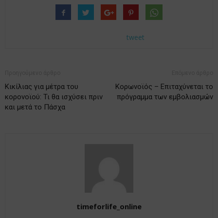
tweet
Προηγούμενο άρθρο
Επόμενο άρθρο
Κικίλιας για μέτρα του
Κορωνοϊός – Επιταχύνεται το
κορονοϊού: Τι θα ισχύσει πριν
πρόγραμμα των εμβολιασμών
και μετά το Πάσχα
timeforlife_online