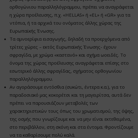
ορθογώνιου παραλληλόγραμμου, πρέπει να αναγράφεται
η χώρα προέλευσης, π.χ. «HELLAS» ή «EL» ή «GR» για τα
ντόπια, ή τα αρχικά του ονόματος άλλης χώρας της
Ευρωπαϊκής Ένωσης.
Τα αμνοερίφια εισαγωγής, δηλαδή τα προερχόμενα από
τρίτες χώρες – εκτός Ευρωπαϊκής Ένωσης- έχουν
σφραγίδα, με χρώμα «καστανό» και σχήμα ωοειδές. Το
όνομα της χώρας προέλευσης αναγράφεται επίσης στο
εσωτερικό άλλης σφραγίδας, σχήματος ορθογωνίου
παραλληλόγραμμου.
Αν αγοράσουμε εντόσθια (συκώτι, έντερα κ.α.), για το
παραδοσιακό μας κοκορέτσι και τη μαγειρίτσα, αυτά δεν
πρέπει να παρουσιάζουν μεταβολές των
χαρακτηριστικών τους όπως του χρωματισμού, της όψης,
της οσμής που γνωρίζουμε και να μην είναι εκτεθειμένα,
στο περιβάλλον, στη σκόνη και στα έντομα. Φροντίζουμε
να τα καθαρίσουμε πολύ καλά.