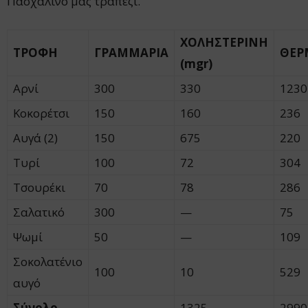
Πασχαλινό μας τραπέζι.
ΧΟΛΗΣΤΕΡΙΝΗ
ΤΡΟΦΗ
ΓΡΑΜΜΑΡΙΑ
ΘΕΡ
(mgr)
Αρνί
300
330
1230
Κοκορέτσι
150
160
236
Αυγά (2)
150
675
220
Τυρί
100
72
304
Τσουρέκι
70
78
286
Σαλατικό
300
—
75
Ψωμί
50
—
109
Σοκολατένιο
100
10
529
αυγό
Σύνολο
1325
2990