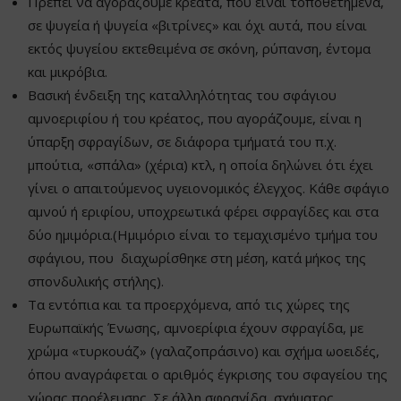
Πρέπει να αγοράζουμε κρέατα, που είναι τοποθετημένα,
σε ψυγεία ή ψυγεία «βιτρίνες» και όχι αυτά, που είναι
εκτός ψυγείου εκτεθειμένα σε σκόνη, ρύπανση, έντομα
και μικρόβια.
Βασική ένδειξη της καταλληλότητας του σφάγιου
αμνοεριφίου ή του κρέατος, που αγοράζουμε, είναι η
ύπαρξη σφραγίδων, σε διάφορα τμήματά του π.χ.
μπούτια, «σπάλα» (χέρια) κτλ, η οποία δηλώνει ότι έχει
γίνει ο απαιτούμενος υγειονομικός έλεγχος. Κάθε σφάγιο
αμνού ή εριφίου, υποχρεωτικά φέρει σφραγίδες και στα
δύο ημιμόρια.(Ημιμόριο είναι το τεμαχισμένο τμήμα του
σφάγιου, που διαχωρίσθηκε στη μέση, κατά μήκος της
σπονδυλικής στήλης).
Τα εντόπια και τα προερχόμενα, από τις χώρες της
Ευρωπαϊκής Ένωσης, αμνοερίφια έχουν σφραγίδα, με
χρώμα «τυρκουάζ» (γαλαζοπράσινο) και σχήμα ωοειδές,
όπου αναγράφεται ο αριθμός έγκρισης του σφαγείου της
χώρας προέλευσης. Σε άλλη σφραγίδα σχήματος