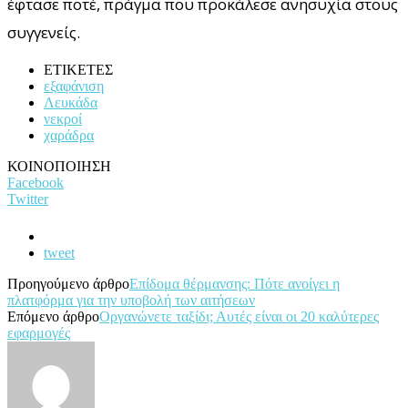
έφτασε ποτέ, πράγμα που προκάλεσε ανησυχία στους
συγγενείς.
ΕΤΙΚΕΤΕΣ
εξαφάνιση
Λευκάδα
νεκροί
χαράδρα
ΚΟΙΝΟΠΟΙΗΣΗ
Facebook
Twitter
tweet
Προηγούμενο άρθρο
Επίδομα θέρμανσης: Πότε ανοίγει η
πλατφόρμα για την υποβολή των αιτήσεων
Επόμενο άρθρο
Οργανώνετε ταξίδι; Αυτές είναι οι 20 καλύτερες
εφαρμογές