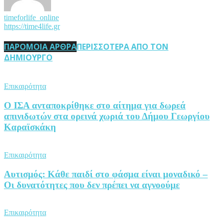
timeforlife_online
https://time4life.gr
ΠΑΡΟΜΟΙΑ ΑΡΘΡΑ
ΠΕΡΙΣΣΟΤΕΡΑ ΑΠΟ ΤΟΝ
ΔΗΜΙΟΥΡΓΟ
Επικαιρότητα
Ο ΙΣΑ ανταποκρίθηκε στο αίτημα για δωρεά
απινιδωτών στα ορεινά χωριά του Δήμου Γεωργίου
Καραϊσκάκη
Επικαιρότητα
Αυτισμός: Κάθε παιδί στο φάσμα είναι μοναδικό –
Οι δυνατότητες που δεν πρέπει να αγνοούμε
Επικαιρότητα