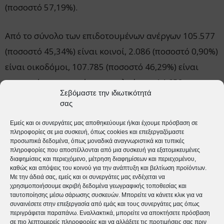
(ποσοστό 57,19%).
Από το σύνολο των επιδοτουμένων ανέργων 105.577
(ποσοστό 45,34%) είναι κοινοί, 2.086 (ποσοστό 0,90%)
είναι οικοδόμοι, 107.785 (ποσοστό 46,29%) είναι
εποχικοί τουριστικών επαγγελμάτων, 14.652
Σεβόμαστε την ιδιωτικότητά
(ποσοστό 6,29%) είναι εποχικοί λοιποί (αγροτικά),
σας
2.504 (ποσοστό 1,08%) είναι εκπαιδευτικοί, και 266
Εμείς και οι συνεργάτες μας αποθηκεύουμε ή/και έχουμε πρόσβαση σε
(ποσοστό 0,11%) είναι λοιποί.
πληροφορίες σε μια συσκευή, όπως cookies και επεξεργαζόμαστε
προσωπικά δεδομένα, όπως μοναδικά αναγνωριστικά και τυπικές
πληροφορίες που αποστέλλονται από μια συσκευή για εξατομικευμένες
διαφημίσεις και περιεχόμενο, μέτρηση διαφημίσεων και περιεχομένου,
καθώς και απόψεις του κοινού για την ανάπτυξη και βελτίωση προϊόντων.
Με την άδειά σας, εμείς και οι συνεργάτες μας ενδέχεται να
χρησιμοποιήσουμε ακριβή δεδομένα γεωγραφικής τοποθεσίας και
ταυτοποίησης μέσω σάρωσης συσκευών. Μπορείτε να κάνετε κλικ για να
tweet
συναινέσετε στην επεξεργασία από εμάς και τους συνεργάτες μας όπως
περιγράφεται παραπάνω. Εναλλακτικά, μπορείτε να αποκτήσετε πρόσβαση
σε πιο λεπτομερείς πληροφορίες και να αλλάξετε τις προτιμήσεις σας πριν