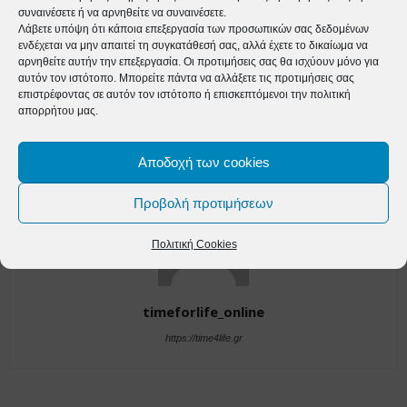
συναινέσετε ή να αρνηθείτε να συναινέσετε.
Προηγούμενο άρθρο
Επόμενο άρθρο
Λάβετε υπόψη ότι κάποια επεξεργασία των προσωπικών σας δεδομένων
ενδέχεται να μην απαιτεί τη συγκατάθεσή σας, αλλά έχετε το δικαίωμα να
Ελλάδα – Ρωσία 13-10: Η
Εξαδάκτυλος: Πάνω από 8% του
αρνηθείτε αυτήν την επεξεργασία. Οι προτιμήσεις σας θα ισχύουν μόνο για
Εθνική πόλο ανδρών
ελληνικού πληθυσμού έχει
αυτόν τον ιστότοπο. Μπορείτε πάντα να αλλάξετε τις προτιμήσεις σας
προκρίθηκε στους
ανοσία στον κορωνοϊό
επιστρέφοντας σε αυτόν τον ιστότοπο ή επισκεπτόμενοι την πολιτική
Ολυμπιακούς Αγώνες του
απορρήτου μας.
Τόκιο
Αποδοχή των cookies
Προβολή προτιμήσεων
Πολιτική Cookies
timeforlife_online
https://time4life.gr