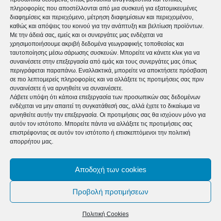
Μπορείτε να δείτε το πρόγραμμα και να δηλώσετε
πληροφορίες που αποστέλλονται από μια συσκευή για εξατομικευμένες
συμμετοχή στον παρακάτω σύνδεσμο
διαφημίσεις και περιεχόμενο, μέτρηση διαφημίσεων και περιεχομένου,
καθώς και απόψεις του κοινού για την ανάπτυξη και βελτίωση προϊόντων.
https://events.confio.gr/ees/02-03-emfili-via/ έως την
Με την άδειά σας, εμείς και οι συνεργάτες μας ενδέχεται να
χρησιμοποιήσουμε ακριβή δεδομένα γεωγραφικής τοποθεσίας και
Τετάρτη, 2 Μαρτίου 2022, προκειμένου να
ταυτοποίησης μέσω σάρωσης συσκευών. Μπορείτε να κάνετε κλικ για να
σας αποσταλούν οι σχετικές οδηγίες για τη
συναινέσετε στην επεξεργασία από εμάς και τους συνεργάτες μας όπως
περιγράφεται παραπάνω. Εναλλακτικά, μπορείτε να αποκτήσετε πρόσβαση
συμμετοχή σας, η οποία θα είναι δωρεάν.
σε πιο λεπτομερείς πληροφορίες και να αλλάξετε τις προτιμήσεις σας πριν
συναινέσετε ή να αρνηθείτε να συναινέσετε.
Λάβετε υπόψη ότι κάποια επεξεργασία των προσωπικών σας δεδομένων
ενδέχεται να μην απαιτεί τη συγκατάθεσή σας, αλλά έχετε το δικαίωμα να
αρνηθείτε αυτήν την επεξεργασία. Οι προτιμήσεις σας θα ισχύουν μόνο για
αυτόν τον ιστότοπο. Μπορείτε πάντα να αλλάξετε τις προτιμήσεις σας
επιστρέφοντας σε αυτόν τον ιστότοπο ή επισκεπτόμενοι την πολιτική
απορρήτου μας.
tweet
Αποδοχή των cookies
Προηγούμενο άρθρο
Επόμενο άρθρο
Προβολή προτιμήσεων
Ο Ελληνικός Ερυθρός Σταυρός
Παγκόσμια Ημέρα Σπάνιων
δημιούργησε το Μουσικό
Παθήσεων
Πολιτική Cookies
Σύνολο Νέων του Τομέα