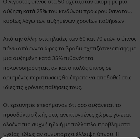
Ο λιγοστός ύπνος στα 50 σχετιζόταν ακόμη με μια
αύξηση κατά 25% του κινδύνου πρόωρου θανάτου,
κυρίως λόγω των αυξημένων χρονίων παθήσεων.
Από την άλλη, στις ηλικίες των 60 και 70 ετών ο ύπνος
πάνω από εννέα ώρες το βράδυ σχετιζόταν επίσης με
μια αυξημένη κατά 35% πιθανότητα
πολυνοσηρότητας, αν και ο πολύς ύπνος σε
ορισμένες περιπτώσεις θα έπρεπε να αποδοθεί στις
ίδιες τις χρόνιες παθήσεις τους.
Οι ερευνητές επεσήμαναν ότι όσο αυξάνεται το
προσδόκιμο ζωής στις ανεπτυγμένες χώρες, γίνεται
ολοένα πιο συχνή η ζωή με πολλαπλά προβλήματα
υγείας, ιδίως αν συνυπάρχει έλλειψη ύπνου. Η