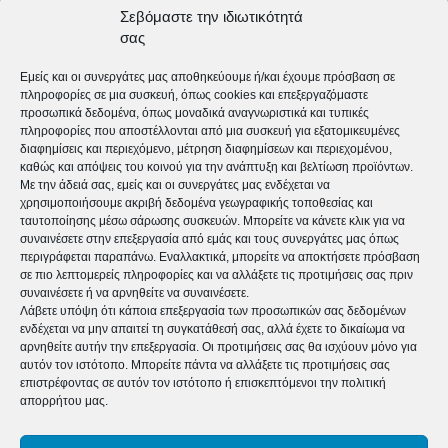
Σαμπιά ανέφερε ότι “η πολυνοσηρότητα εμφανίζει
Σεβόμαστε την ιδιωτικότητά
σας
αύξηση στις χώρες υψηλού εισοδήματος και πλέον
περισσότεροι από τους μισούς ηλικιωμένους έχουν
Εμείς και οι συνεργάτες μας αποθηκεύουμε ή/και έχουμε πρόσβαση σε
πληροφορίες σε μια συσκευή, όπως cookies και επεξεργαζόμαστε
τουλάχιστον δύο χρόνιες παθήσεις. Κάτι που
προσωπικά δεδομένα, όπως μοναδικά αναγνωριστικά και τυπικές
πληροφορίες που αποστέλλονται από μια συσκευή για εξατομικευμένες
εξελίσσεται σε μείζονα πρόκληση για τη δημόσια
διαφημίσεις και περιεχόμενο, μέτρηση διαφημίσεων και περιεχομένου,
υγεία, καθώς η πολυνοσηρότητα σχετίζεται με συχνή
καθώς και απόψεις του κοινού για την ανάπτυξη και βελτίωση προϊόντων.
Με την άδειά σας, εμείς και οι συνεργάτες μας ενδέχεται να
χρήση των υπηρεσιών υγείας, περισσότερες
χρησιμοποιήσουμε ακριβή δεδομένα γεωγραφικής τοποθεσίας και
ταυτοποίησης μέσω σάρωσης συσκευών. Μπορείτε να κάνετε κλικ για να
νοσηλείες και αναπηρίες. Καθώς οι άνθρωποι
συναινέσετε στην επεξεργασία από εμάς και τους συνεργάτες μας όπως
γερνάνε, οι συνήθειες του ύπνου τους αλλάζουν.
περιγράφεται παραπάνω. Εναλλακτικά, μπορείτε να αποκτήσετε πρόσβαση
σε πιο λεπτομερείς πληροφορίες και να αλλάξετε τις προτιμήσεις σας πριν
Όμως συνίσταται να κοιμούνται επτά έως οκτώ ώρες,
συναινέσετε ή να αρνηθείτε να συναινέσετε.
Λάβετε υπόψη ότι κάποια επεξεργασία των προσωπικών σας δεδομένων
καθώς οι διάρκειες ύπνου κάτω ή πάνω από το όριο
ενδέχεται να μην απαιτεί τη συγκατάθεσή σας, αλλά έχετε το δικαίωμα να
αρνηθείτε αυτήν την επεξεργασία. Οι προτιμήσεις σας θα ισχύουν μόνο για
αυτό έχουν συσχετιστεί με διάφορες χρόνιες
αυτόν τον ιστότοπο. Μπορείτε πάντα να αλλάξετε τις προτιμήσεις σας
ασθένειες. Τα ευρήματα μας επίσης δείχνουν ότι η
επιστρέφοντας σε αυτόν τον ιστότοπο ή επισκεπτόμενοι την πολιτική
απορρήτου μας.
σύντομη διάρκεια του ύπνου σχετίζεται με
πολυνοσηρότητα. Για να διασφαλίσουμε έναν