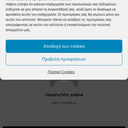
Λάβετε υπόψη ότι κάποια επεξεργασία των προσωπικών σας δεδομένων
ενδέχεται να μην απαιτεί τη συγκατάθεσή σας, αλλά έχετε το δικαίωμα να
Προηγούμενο άρθρο
Επόμενο άρθρο
αρνηθείτε αυτήν την επεξεργασία. Οι προτιμήσεις σας θα ισχύουν μόνο για
Δήλωση Υπουργού Υγείας
Δύναμη Ζωής 18/05/2021
αυτόν τον ιστότοπο. Μπορείτε πάντα να αλλάξετε τις προτιμήσεις σας
Βασίλη Κικίλια για την
επιστρέφοντας σε αυτόν τον ιστότοπο ή επισκεπτόμενοι την πολιτική
Παγκόσμια Ημέρα
απορρήτου μας.
Οικογενειακού Ιατρού
Αποδοχή των cookies
Προβολή προτιμήσεων
Πολιτική Cookies
timeforlife_online
https://time4life.gr