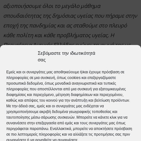
αξιοποιήσουμε όλοι το μεγάλο μάθημα
σπουδαιότητας της δημόσιας υγείας που πήραμε στην
εποχή της πανδημίας και ας σταθούμε στο πλευρό
κάθε πολίτη και κάθε προβλήματος υγείας. Η
Περιφέρεια Δυτικής Ελλάδας ενώνει τη φωνή της με
Σεβόμαστε την ιδιωτικότητά
την κοινωνία των πολιτών, με τις οργανώσεις και τα
σας
σωματεία που ενισχύουν πάσχουσες πληθυσμιακές
Εμείς και οι συνεργάτες μας αποθηκεύουμε ή/και έχουμε πρόσβαση σε
ομάδες και φυσικά, με το σύνολο των επαγγελματιών
πληροφορίες σε μια συσκευή, όπως cookies και επεξεργαζόμαστε
υγείας. Η ανθρώπινη υγεία, πάνω απ’ όλα!»
προσωπικά δεδομένα, όπως μοναδικά αναγνωριστικά και τυπικές
πληροφορίες που αποστέλλονται από μια συσκευή για εξατομικευμένες
διαφημίσεις και περιεχόμενο, μέτρηση διαφημίσεων και περιεχομένου,
καθώς και απόψεις του κοινού για την ανάπτυξη και βελτίωση προϊόντων.
Με την άδειά σας, εμείς και οι συνεργάτες μας ενδέχεται να
χρησιμοποιήσουμε ακριβή δεδομένα γεωγραφικής τοποθεσίας και
ταυτοποίησης μέσω σάρωσης συσκευών. Μπορείτε να κάνετε κλικ για να
συναινέσετε στην επεξεργασία από εμάς και τους συνεργάτες μας όπως
tweet
περιγράφεται παραπάνω. Εναλλακτικά, μπορείτε να αποκτήσετε πρόσβαση
σε πιο λεπτομερείς πληροφορίες και να αλλάξετε τις προτιμήσεις σας πριν
συναινέσετε ή να αρνηθείτε να συναινέσετε.