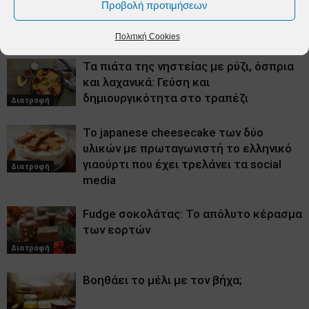
Προβολή προτιμήσεων
ΠΑΡΟΜΟΙΑ ΑΡΘΡΑ
ΠΕΡΙΣΣΟΤΕΡΑ ΑΠΟ ΤΟΝ ΔΗΜΙΟΥΡΓΟ
Πολιτική Cookies
Τα πιάτα της νηστείας με ρύζι, όσπρια
και λαχανικά: Γεύση και
δημιουργικότητα στο τραπέζι
Διατροφή
Το japanese cheesecake των δύο
υλικών με πρωταγωνιστή το ελληνικό
γιαούρτι που έχει τρελάνει τα social
Διατροφή
media
Fudge σοκολάτας: Το απόλυτο κέρασμα
των εορτών
Διατροφή
Βοηθάει το μέλι με τον βήχα;