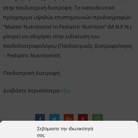
στην παιδιατρική διατροφή. Το εκπαιδευτικό
πρόγραμμα υψηλών επιστημονικών προδιαγραφών
“Master Nutritionist in Pediatric Nutrition” (M.N.P.N.)
μπορεί να οδηγήσει στην ειδίκευση του
παιδοδιατροφολόγου (Παιδιατρικός Διατροφολόγος
– Pediatric Nutritionist).
Παιδιατρική Διατροφή
Διαβάστε περισσότερα
εδώ
Σεβόμαστε την ιδιωτικότητά
tweet
σας