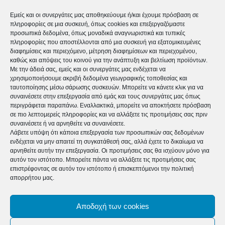
Εμείς και οι συνεργάτες μας αποθηκεύουμε ή/και έχουμε πρόσβαση σε
πληροφορίες σε μια συσκευή, όπως cookies και επεξεργαζόμαστε
Προηγούμενο άρθρο
Επόμενο άρθρο
προσωπικά δεδομένα, όπως μοναδικά αναγνωριστικά και τυπικές
πληροφορίες που αποστέλλονται από μια συσκευή για εξατομικευμένες
Παγκόσμια Ημέρα Γυναίκας
Προστασία των παιδιών:
διαφημίσεις και περιεχόμενο, μέτρηση διαφημίσεων και περιεχομένου,
2021: οι γυναίκες στην πρώτη
επενδύστε στο μέλλον και στο
καθώς και απόψεις του κοινού για την ανάπτυξη και βελτίωση προϊόντων.
γραμμή κατά της πανδημίας
βιοτικό τους επίπεδο
Με την άδειά σας, εμείς και οι συνεργάτες μας ενδέχεται να
χρησιμοποιήσουμε ακριβή δεδομένα γεωγραφικής τοποθεσίας και
ταυτοποίησης μέσω σάρωσης συσκευών. Μπορείτε να κάνετε κλικ για να
συναινέσετε στην επεξεργασία από εμάς και τους συνεργάτες μας όπως
περιγράφεται παραπάνω. Εναλλακτικά, μπορείτε να αποκτήσετε πρόσβαση
σε πιο λεπτομερείς πληροφορίες και να αλλάξετε τις προτιμήσεις σας πριν
συναινέσετε ή να αρνηθείτε να συναινέσετε.
Λάβετε υπόψη ότι κάποια επεξεργασία των προσωπικών σας δεδομένων
ενδέχεται να μην απαιτεί τη συγκατάθεσή σας, αλλά έχετε το δικαίωμα να
αρνηθείτε αυτήν την επεξεργασία. Οι προτιμήσεις σας θα ισχύουν μόνο για
αυτόν τον ιστότοπο. Μπορείτε πάντα να αλλάξετε τις προτιμήσεις σας
timeforlife_online
επιστρέφοντας σε αυτόν τον ιστότοπο ή επισκεπτόμενοι την πολιτική
απορρήτου μας.
https://time4life.gr
Αποδοχή των cookies