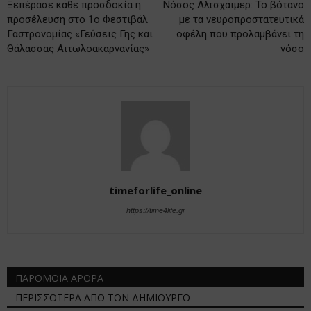
Ξεπέρασε κάθε προσδοκία η
Νόσος Αλτσχάιμερ: Το βότανο
προσέλευση στο 1ο Φεστιβάλ
με τα νευροπροστατευτικά
Γαστρονομίας «Γεύσεις Γης και
οφέλη που προλαμβάνει τη
Θάλασσας Αιτωλοακαρνανίας»
νόσο
timeforlife_online
https://time4life.gr
ΠΑΡΟΜΟΙΑ ΑΡΘΡΑ
ΠΕΡΙΣΣΟΤΕΡΑ ΑΠΟ ΤΟΝ ΔΗΜΙΟΥΡΓΟ