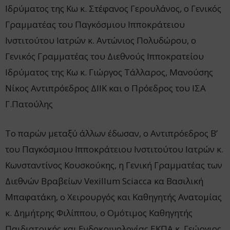
Ιδρύματος της Κω κ. Στέφανος Γερουλάνος, ο Γενικός
Γραμματέας του Παγκόσμιου Ιπποκράτειου
Ινστιτούτου Ιατρών κ. Αντώνιος Πολυδώρου, ο
Γενικός Γραμματέας του Διεθνούς Ιπποκρατείου
Ιδρύματος της Κω κ. Γιώργος Τάλλαρος, Μανούσης
Νίκος Αντιπρόεδρος ΔΙΙΚ και ο Πρόεδρος του ΙΣΑ
Γ.Πατούλης
Το παρών μεταξύ άλλων έδωσαν, ο Αντιπρόεδρος Β’
του Παγκόσμιου Ιπποκράτειου Ινστιτούτου Ιατρών κ.
Κωνσταντίνος Κουσκούκης, η Γενική Γραμματέας των
Διεθνών Βραβείων Vexillum Sciacca κα Βασιλική
Μπαφατάκη, ο Χειρουργός και Καθηγητής Ανατομίας
κ. Δημήτρης Φιλίππου, ο Ομότιμος Καθηγητής
Παιδιατρικής και Ενδοκρινολογίας ΕΚΠΑ κ. Γεώργιος