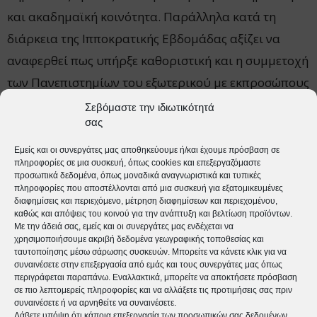
και ακαδημαϊκή κοινότητα. Παράλληλα κατά τη
διάρκεια της Ιπποκρατικής Εβδομάδας αξίζει να
αναφερθεί πως υπήρξε καθοριστική και η συμμετοχή
των Πανεπιστημίων του εξωτερικού με εκπροσώπους
από το Μάντσεστερ, το Μπέρμιγχαμ και το Λιντς της
Σεβόμαστε την ιδιωτικότητά
σας
Αγγλίας, από το Βελιγράδι και από την Αμερική.
Εμείς και οι συνεργάτες μας αποθηκεύουμε ή/και έχουμε πρόσβαση σε
πληροφορίες σε μια συσκευή, όπως cookies και επεξεργαζόμαστε
Χαιρετισμό στις εργασίες του συνεδρίου απηύθυναν
προσωπικά δεδομένα, όπως μοναδικά αναγνωριστικά και τυπικές
ο Δήμαρχος της Κω, κ. Θεοδόσης Νικηταράς, ο
πληροφορίες που αποστέλλονται από μια συσκευή για εξατομικευμένες
διαφημίσεις και περιεχόμενο, μέτρηση διαφημίσεων και περιεχομένου,
Μητροπολίτης Κώου και Νισύρου κ.κ. Ναθαναήλ, η
καθώς και απόψεις του κοινού για την ανάπτυξη και βελτίωση προϊόντων.
Με την άδειά σας, εμείς και οι συνεργάτες μας ενδέχεται να
Έπαρχος της Κω, κα Κωνσταντίνα Σβύνου, η
χρησιμοποιήσουμε ακριβή δεδομένα γεωγραφικής τοποθεσίας και
Πρόεδρος του Ιατρικού Συλλόγου της Κω κα
ταυτοποίησης μέσω σάρωσης συσκευών. Μπορείτε να κάνετε κλικ για να
συναινέσετε στην επεξεργασία από εμάς και τους συνεργάτες μας όπως
Κατερίνα Γαβαλά, ο Πρόεδρος των Special Olympics
περιγράφεται παραπάνω. Εναλλακτικά, μπορείτε να αποκτήσετε πρόσβαση
σε πιο λεπτομερείς πληροφορίες και να αλλάξετε τις προτιμήσεις σας πριν
κ. Διονύσιος Κοδέλλας, ενώ διαδικτυακό χαιρετισμό
συναινέσετε ή να αρνηθείτε να συναινέσετε.
Λάβετε υπόψη ότι κάποια επεξεργασία των προσωπικών σας δεδομένων