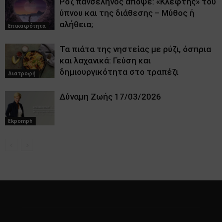
Ροζ πανσέληνος απόψε: «Κλέφτης» του
ύπνου και της διάθεσης – Μύθος ή
αλήθεια;
Επικαιρότητα
Τα πιάτα της νηστείας με ρύζι, όσπρια
και λαχανικά: Γεύση και
δημιουργικότητα στο τραπέζι
Διατροφή
Δύναμη Ζωής 17/03/2026
Ekpomph