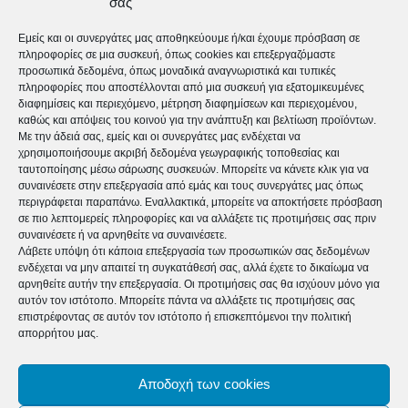
σας
δύσκολες οικονομικά συγκυρίες, αναγκάζονται να
εργάζονται πάρα πολλές ώρες, κάνοντας δυο και
Εμείς και οι συνεργάτες μας αποθηκεύουμε ή/και έχουμε πρόσβαση σε
πληροφορίες σε μια συσκευή, όπως cookies και επεξεργαζόμαστε
τρεις δουλειές. Τα δύσκολα ωράριά τους καθιστούν
προσωπικά δεδομένα, όπως μοναδικά αναγνωριστικά και τυπικές
την ανάγκη για ψυχοθεραπεία, μια ανεκπλήρωτη
πληροφορίες που αποστέλλονται από μια συσκευή για εξατομικευμένες
διαφημίσεις και περιεχόμενο, μέτρηση διαφημίσεων και περιεχομένου,
επιθυμία… Διαδικτυακά μπορεί να βρεθεί μια πιο
καθώς και απόψεις του κοινού για την ανάπτυξη και βελτίωση προϊόντων.
Με την άδειά σας, εμείς και οι συνεργάτες μας ενδέχεται να
εύκολη λύση καθώς δεν χρειάζεται ο χρόνος
χρησιμοποιήσουμε ακριβή δεδομένα γεωγραφικής τοποθεσίας και
ταυτοποίησης μέσω σάρωσης συσκευών. Μπορείτε να κάνετε κλικ για να
μετάβασης στο γραφείο του θεραπευτή και υπάρχει
συναινέσετε στην επεξεργασία από εμάς και τους συνεργάτες μας όπως
μεγαλύτερη ευελιξία στο πρόγραμμα.
περιγράφεται παραπάνω. Εναλλακτικά, μπορείτε να αποκτήσετε πρόσβαση
σε πιο λεπτομερείς πληροφορίες και να αλλάξετε τις προτιμήσεις σας πριν
Παράδειγμα τέταρτο: Η περιοχή που διαμένει ο κάθε
συναινέσετε ή να αρνηθείτε να συναινέσετε.
Λάβετε υπόψη ότι κάποια επεξεργασία των προσωπικών σας δεδομένων
υποψήφιος θεραπευόμενος ορίζει και περιορίζει σε
ενδέχεται να μην απαιτεί τη συγκατάθεσή σας, αλλά έχετε το δικαίωμα να
μεγάλο βαθμό το είδος και την ποιότητα της
αρνηθείτε αυτήν την επεξεργασία. Οι προτιμήσεις σας θα ισχύουν μόνο για
αυτόν τον ιστότοπο. Μπορείτε πάντα να αλλάξετε τις προτιμήσεις σας
θεραπευτικής βοήθειας που θα λάβει. Μπορεί λοιπόν
επιστρέφοντας σε αυτόν τον ιστότοπο ή επισκεπτόμενοι την πολιτική
απορρήτου μας.
κάποιος υποψήφιος θεραπευόμενος να έχει την
ανάγκη να εμπλακεί σε μια θεραπεία ζεύγους αλλά
Αποδοχή των cookies
στην περιοχή που μένει να μην υπάρχει