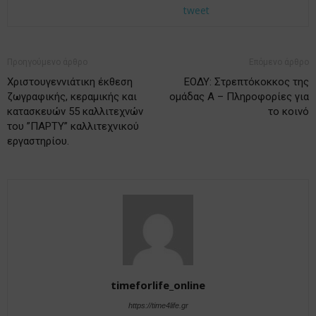
tweet
Προηγούμενο άρθρο
Επόμενο άρθρο
Χριστουγεννιάτικη έκθεση
ΕΟΔΥ: Στρεπτόκοκκος της
ζωγραφικής, κεραμικής και
ομάδας Α – Πληροφορίες για
κατασκευών 55 καλλιτεχνών
το κοινό
του ”ΠΑΡΤΥ” καλλιτεχνικού
εργαστηρίου.
timeforlife_online
https://time4life.gr