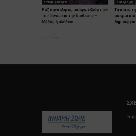
Επικαιρότητα
Διατροφή
Ροζ πανσέληνος απόψε: «Κλέφτης»
Τα πιάτα τη
του ύπνου και της διάθεσης –
όσπρια και 
Μύθος ή αλήθεια;
δημιουργικ
ΣΧ
emai