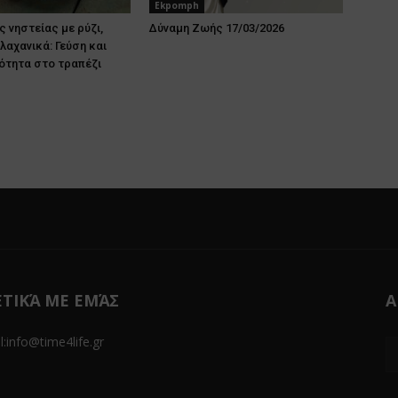
Ekpomph
ς νηστείας με ρύζι,
Δύναμη Ζωής 17/03/2026
λαχανικά: Γεύση και
ότητα στο τραπέζι
ΕΤΙΚΆ ΜΕ ΕΜΆΣ
Α
l:info@time4life.gr