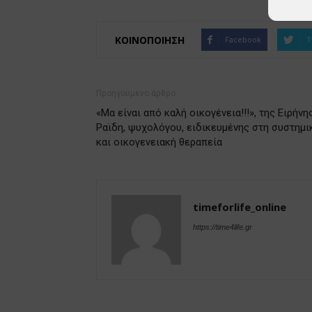
ΚΟΙΝΟΠΟΙΗΣΗ
Facebook
T
Προηγούμενο άρθρο
«Μα είναι από καλή οικογένεια!!!», της Ειρήνη
Ραϊδη, ψυχολόγου, ειδικευμένης στη συστημι
και οικογενειακή θεραπεία
timeforlife_online
https://time4life.gr