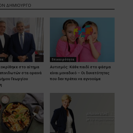
ΤΟΝ ΔΗΜΙΟΥΡΓΟ
τα
Επικαιρότητα
ποκρίθηκε στο αίτημα
Αυτισμός: Κάθε παιδί στο φάσμα
απινιδωτών στα ορεινά
είναι μοναδικό – Οι δυνατότητες
Δήμου Γεωργίου
που δεν πρέπει να αγνοούμε
η