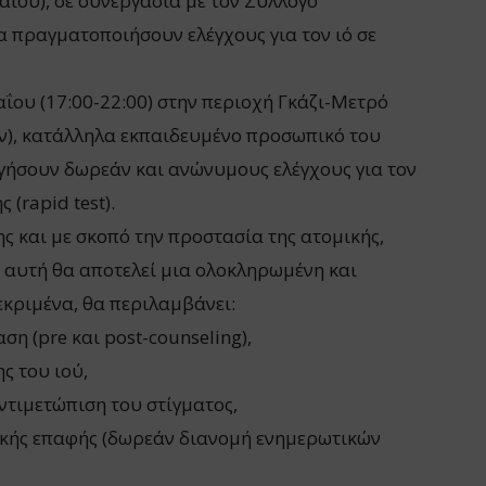
αΐου), σε συνεργασία με τον Σύλλογο
 πραγματοποιήσουν ελέγχους για τον ιό σε
αΐου (17:00-22:00) στην περιοχή Γκάζι-Μετρό
ν), κατάλληλα εκπαιδευμένο προσωπικό του
ργήσουν δωρεάν και ανώνυμους ελέγχους για τον
 (rapid test).
ς και με σκοπό την προστασία της ατομικής,
η αυτή θα αποτελεί μια ολοκληρωμένη και
εκριμένα, θα περιλαμβάνει:
ση (pre και post-counseling),
ς του ιού,
ντιμετώπιση του στίγματος,
κής επαφής (δωρεάν διανομή ενημερωτικών