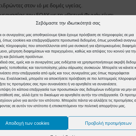
δρώντες στον ιό με δομές υγείας.
νεργασίας του ΕΟΔΥ με τη «Θετική Φωνή» είναι
Σεβόμαστε την ιδιωτικότητά σας
V και η άμεση διασύνδεση των νέων διαγνώσεων
αι οι συνεργάτες μας αποθηκεύουμε ή/και έχουμε πρόσβαση σε πληροφορίες σε μια
, όπως cookies και επεξεργαζόμαστε προσωπικά δεδομένα, όπως μοναδικά αναγνω
 μια εκστρατεία σε ευρωπαϊκό επίπεδο που
ικές πληροφορίες που αποστέλλονται από μια συσκευή για εξατομικευμένες διαφημίσ
ανισμούς, τις κοινότητες και τα κέντρα
μενο, μέτρηση διαφημίσεων και περιεχομένου, καθώς και απόψεις του κοινού για τη
η και βελτίωση προϊόντων.
κή Περιφέρεια του Παγκόσμιου Οργανισμού
άδειά σας, εμείς και οι συνεργάτες μας ενδέχεται να χρησιμοποιήσουμε ακριβή δεδο
ικής τοποθεσίας και ταυτοποίησης μέσω σάρωσης συσκευών. Μπορείτε να κάνετε κλ
το πλαίσιο της προώθησης της
ινέσετε στην επεξεργασία από εμάς και τους συνεργάτες μας όπως περιγράφεται
ω. Εναλλακτικά, μπορείτε να αποκτήσετε πρόσβαση σε πιο λεπτομερείς πληροφορί
 της έγκαιρης εξέτασης για τον HIV και τα ΣΜΝ
ξετε τις προτιμήσεις σας πριν συναινέσετε ή να αρνηθείτε να συναινέσετε.
 με τη θεραπεία και τη φροντίδα, τηρώντας
υπόψη ότι κάποια επεξεργασία των προσωπικών σας δεδομένων ενδέχεται να μην απ
ατάθεσή σας, αλλά έχετε το δικαίωμα να αρνηθείτε αυτήν την επεξεργασία. Οι προτιμ
τητας.
ισχύουν μόνο για αυτόν τον ιστότοπο. Μπορείτε πάντα να αλλάξετε τις προτιμήσεις 
φοντας σε αυτόν τον ιστότοπο ή επισκεπτόμενοι την πολιτική απορρήτου μας.
ntre/events/events/2021/05/spring-european-
Αποδοχή των cookies
Προβολή προτιμήσεων