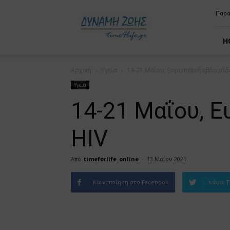
time4life
Παρα
H
Αρχική
Υγεία
14-21 Μαΐου, Ευρωπαϊκή εβδομάδα
Υγεία
14-21 Μαΐου, Ε
ΗΙV
Από
timeforlife_online
-
13 Μαΐου 2021
Κοινοποίηση στο Facebook
Κάντε T