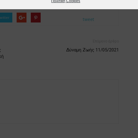
Πολιτική Cookies
witter
tweet
Επόμενο άρθρο
ς
Δύναμη Ζωής 11/05/2021
κή