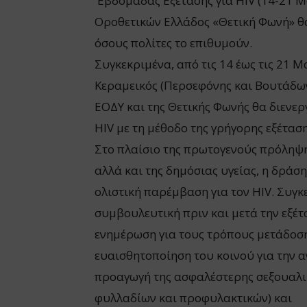
Εβδομάδας Εξέτασης για HIV (14-21 Μ
Οροθετικών Ελλάδος «Θετική Φωνή» θα
όσους πολίτες το επιθυμούν.
Συγκεκριμένα, από τις 14 έως τις 21 Μ
Κεραμεικός (Περσεφόνης και Βουτάδω
ΕΟΔΥ και της Θετικής Φωνής θα διενε
HIV με τη μέθοδο της γρήγορης εξέτασης
Στο πλαίσιο της πρωτογενούς πρόληψη
αλλά και της δημόσιας υγείας, η δράσ
ολιστική παρέμβαση για τον HIV. Συγκ
συμβουλευτική πριν και μετά την εξέτα
ενημέρωση για τους τρόπους μετάδοση
ευαισθητοποίηση του κοινού για την α
προαγωγή της ασφαλέστερης σεξουαλι
φυλλαδίων και προφυλακτικών) και