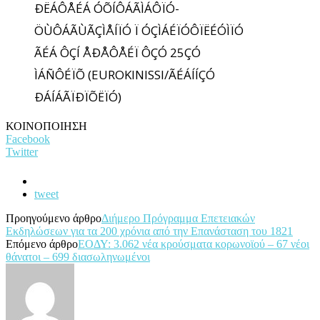
ÐËÁÔÅÉÁ ÓÕÍÔÁÃÌÁÔÏÓ-
ÖÙÔÁÃÙÃÇÌÅÍÏÓ Ï ÓÇÌÁÉÏÓÔÏËÉÓÌÏÓ
ÃÉÁ ÔÇÍ ÅÐÅÔÅÉÏ ÔÇÓ 25ÇÓ
ÌÁÑÔÉÏÕ (EUROKINISSI/ÃÉÁÍÍÇÓ
ÐÁÍÁÃÏÐÏÕËÏÓ)
ΚΟΙΝΟΠΟΙΗΣΗ
Facebook
Twitter
tweet
Προηγούμενο άρθρο
Διήμερο Πρόγραμμα Επετειακών
Εκδηλώσεων για τα 200 χρόνια από την Επανάσταση του 1821
Επόμενο άρθρο
ΕΟΔΥ: 3.062 νέα κρούσματα κορωνοϊού – 67 νέοι
θάνατοι – 699 διασωληνωμένοι