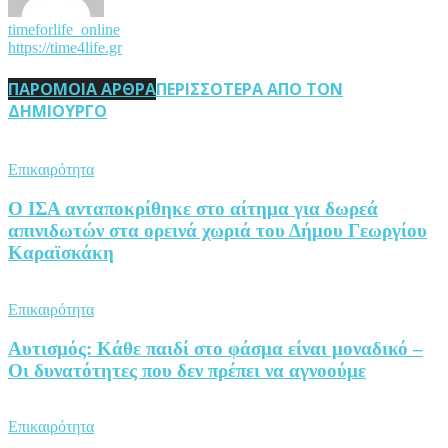
timeforlife_online
https://time4life.gr
ΠΑΡΟΜΟΙΑ ΑΡΘΡΑ
ΠΕΡΙΣΣΟΤΕΡΑ ΑΠΟ ΤΟΝ
ΔΗΜΙΟΥΡΓΟ
Επικαιρότητα
Ο ΙΣΑ ανταποκρίθηκε στο αίτημα για δωρεά
απινιδωτών στα ορεινά χωριά του Δήμου Γεωργίου
Καραϊσκάκη
Επικαιρότητα
Αυτισμός: Κάθε παιδί στο φάσμα είναι μοναδικό –
Οι δυνατότητες που δεν πρέπει να αγνοούμε
Επικαιρότητα