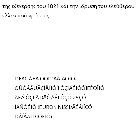
της εξέγερσης του 1821 και την ίδρυση του ελεύθερου
ελληνικού κράτους.
ÐËÁÔÅÉÁ ÓÕÍÔÁÃÌÁÔÏÓ-
ÖÙÔÁÃÙÃÇÌÅÍÏÓ Ï ÓÇÌÁÉÏÓÔÏËÉÓÌÏÓ
ÃÉÁ ÔÇÍ ÅÐÅÔÅÉÏ ÔÇÓ 25ÇÓ
ÌÁÑÔÉÏÕ (EUROKINISSI/ÃÉÁÍÍÇÓ
ÐÁÍÁÃÏÐÏÕËÏÓ)