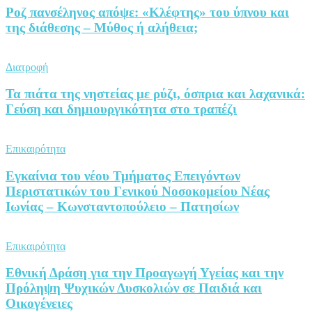
Ροζ πανσέληνος απόψε: «Κλέφτης» του ύπνου και
της διάθεσης – Μύθος ή αλήθεια;
Διατροφή
Τα πιάτα της νηστείας με ρύζι, όσπρια και λαχανικά:
Γεύση και δημιουργικότητα στο τραπέζι
Επικαιρότητα
Εγκαίνια του νέου Τμήματος Επειγόντων
Περιστατικών του Γενικού Νοσοκομείου Νέας
Ιωνίας – Κωνσταντοπούλειο – Πατησίων
Επικαιρότητα
Εθνική Δράση για την Προαγωγή Υγείας και την
Πρόληψη Ψυχικών Δυσκολιών σε Παιδιά και
Οικογένειες