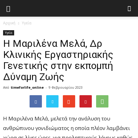
Αρχική
Υγεία
Υγεία
H Μαριλένα Μελά, Δρ
Κλινικής Εργαστηριακής
Γενετικής στην εκπομπή
Δύναμη Ζωής
Από
timeforlife_online
-
9 Φεβρουαρίου 2023
H Μαριλένα Μελά, μελετά την ανάλυση του
ανθρώπινου γονιδιώματος η οποία πλέον λαμβάνει
χώρα σε λίγες ώρες, για προληπτικούς λόγους καθώς