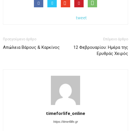
tweet
Προηγούμενο άρθρο
Επόμενο άρθρο
Απώλεια Βάρους & Καρκίνος
12 Φεβρουαρίου: Ημέρα της
Ερυθράς Χειρός
timeforlife_online
https://time4life.gr