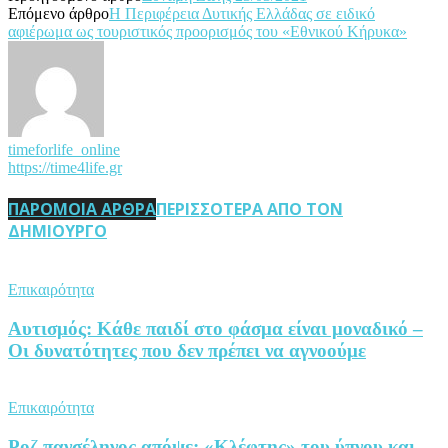
Επόμενο άρθρο
Η Περιφέρεια Δυτικής Ελλάδας σε ειδικό
αφιέρωμα ως τουριστικός προορισμός του «Εθνικού Κήρυκα»
timeforlife_online
https://time4life.gr
ΠΑΡΟΜΟΙΑ ΑΡΘΡΑ
ΠΕΡΙΣΣΟΤΕΡΑ ΑΠΟ ΤΟΝ
ΔΗΜΙΟΥΡΓΟ
Επικαιρότητα
Αυτισμός: Κάθε παιδί στο φάσμα είναι μοναδικό –
Οι δυνατότητες που δεν πρέπει να αγνοούμε
Επικαιρότητα
Ροζ πανσέληνος απόψε: «Κλέφτης» του ύπνου και