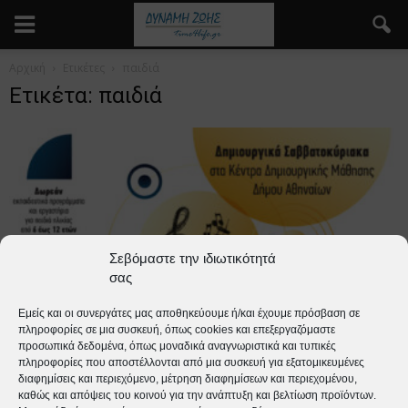
Αρχική
Ετικέτες
παιδιά
Ετικέτα: παιδιά
Σεβόμαστε την ιδιωτικότητά
σας
Παιδί
Εμείς και οι συνεργάτες μας αποθηκεύουμε ή/και έχουμε πρόσβαση σε
πληροφορίες σε μια συσκευή, όπως cookies και επεξεργαζόμαστε
ΟΠΑΝΔΑ: Δημιουργικά Σαββατοκύριακα με
προσωπικά δεδομένα, όπως μοναδικά αναγνωριστικά και τυπικές
δωρεάν εκπαιδευτικά προγράμματα για
πληροφορίες που αποστέλλονται από μια συσκευή για εξατομικευμένες
διαφημίσεις και περιεχόμενο, μέτρηση διαφημίσεων και περιεχομένου,
παιδιά 6-12 ετών
καθώς και απόψεις του κοινού για την ανάπτυξη και βελτίωση προϊόντων.