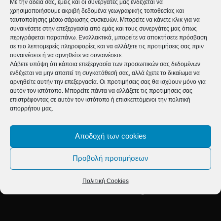
Με την άδειά σας, εμείς και οι συνεργάτες μας ενδέχεται να
timeforlife_online
-
19 Οκτωβρίου 2022
χρησιμοποιήσουμε ακριβή δεδομένα γεωγραφικής τοποθεσίας και
ταυτοποίησης μέσω σάρωσης συσκευών. Μπορείτε να κάνετε κλικ για να
συναινέσετε στην επεξεργασία από εμάς και τους συνεργάτες μας όπως
περιγράφεται παραπάνω. Εναλλακτικά, μπορείτε να αποκτήσετε πρόσβαση
σε πιο λεπτομερείς πληροφορίες και να αλλάξετε τις προτιμήσεις σας πριν
συναινέσετε ή να αρνηθείτε να συναινέσετε.
Λάβετε υπόψη ότι κάποια επεξεργασία των προσωπικών σας δεδομένων
ενδέχεται να μην απαιτεί τη συγκατάθεσή σας, αλλά έχετε το δικαίωμα να
αρνηθείτε αυτήν την επεξεργασία. Οι προτιμήσεις σας θα ισχύουν μόνο για
αυτόν τον ιστότοπο. Μπορείτε πάντα να αλλάξετε τις προτιμήσεις σας
επιστρέφοντας σε αυτόν τον ιστότοπο ή επισκεπτόμενοι την πολιτική
απορρήτου μας.
Αποδοχή των cookies
Προβολή προτιμήσεων
ΣΧΕΤΙΚΆ ΜΕ ΕΜΆΣ
Πολιτική Cookies
email:info@time4life.gr