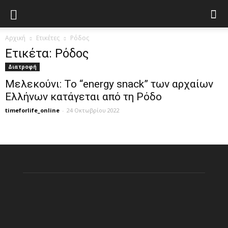
Αρχική
Ετικέτες
Ρόδος
Ετικέτα: Ρόδος
Διατροφή
Μελεκούνι: Το “energy snack” των αρχαίων
Ελλήνων κατάγεται από τη Ρόδο
timeforlife_online
-
24 Οκτωβρίου 2022