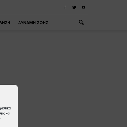
ΛΗΣΗ
ΔΥΝΑΜΗ ΖΩΗΣ
ριστικά
εις και
ν