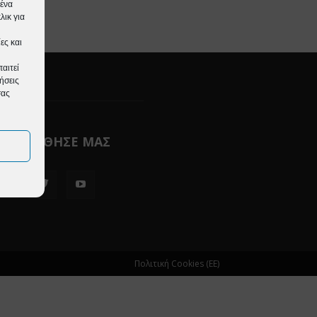
μένα
ικ για
ες και
αιτεί
ήσεις
σας
ΚΟΛΟΥΘΗΣΕ ΜΑΣ
Πολιτική Cookies (ΕΕ)