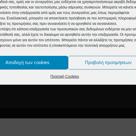
άδειά σας, εμείς και οι συνεργάτες μας ενδέχεται να χρησιμοποιήσουμε ακριβή δεδο
ικής τοποθεσίας και ταυτοποίησης μέσω σάρωσης συσκευών. Μπορείτε να κάνετε κλ
ινέσετε στην επεξεργασία από εμάς και τους συνεργάτες μας όπως περιγράφεται
ω. Εναλλακτικά, μπορείτε να αποκτήσετε πρόσβαση σε πιο λεπτομερείς πληροφορί
ξετε τις προτιμήσεις σας πριν συναινέσετε ή να αρνηθείτε να συναινέσετε.
υπόψη ότι κάποια επεξεργασία των προσωπικών σας δεδομένων ενδέχεται να μην απ
ατάθεσή σας, αλλά έχετε το δικαίωμα να αρνηθείτε αυτήν την επεξεργασία. Οι προτιμ
ισχύουν μόνο για αυτόν τον ιστότοπο. Μπορείτε πάντα να αλλάξετε τις προτιμήσεις 
φοντας σε αυτόν τον ιστότοπο ή επισκεπτόμενοι την πολιτική απορρήτου μας.
ΕΤΙΚΆ ΜΕ ΕΜΆΣ
Α
Αποδοχή των cookies
Προβολή προτιμήσεων
l:info@time4life.gr
Πολιτική Cookies