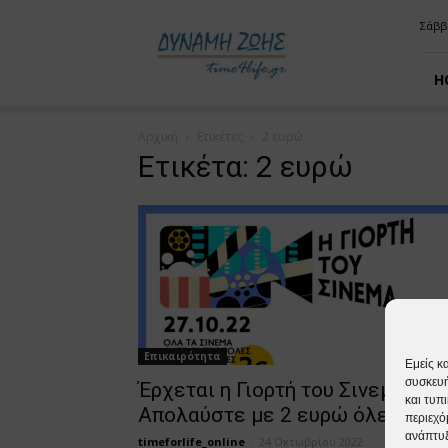
time4life
Σάββ
H
Αρχική
Ετικέτες
2 ευρώ
Ετικέτα: 2 ευρώ
Επικαιρότητα
Εμείς κ
συσκευή
Έρχεται η Γιορτή του Σινεμά:
και τυπ
Απολαύστε με 2 ευρώ όλες τις...
περιεχό
ανάπτυξ
timeforlife_online
-
24 Οκτωβρίου 2022