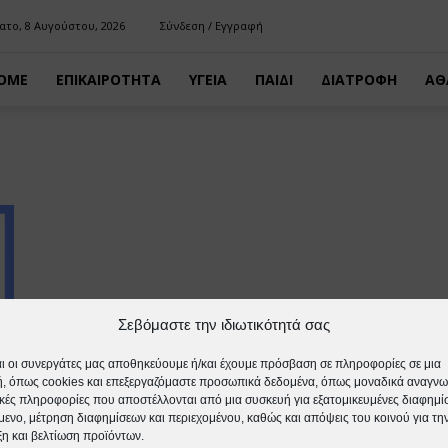
ατο, 8 Αυγούστου, 2026
Σύνδεση / Εγγραφή
OME
ΕΠΙΚΑΙΡΟΤΗΤΑ
ΥΓΕΙΑ
ΠΑΙΔΙ
ΔΙΑΤΡΟΦΗ
ΑΘ
Σεβόμαστε την ιδιωτικότητά σας
αι οι συνεργάτες μας αποθηκεύουμε ή/και έχουμε πρόσβαση σε πληροφορίες σε μια
, όπως cookies και επεξεργαζόμαστε προσωπικά δεδομένα, όπως μοναδικά αναγνω
ικές πληροφορίες που αποστέλλονται από μια συσκευή για εξατομικευμένες διαφημίσ
μενο, μέτρηση διαφημίσεων και περιεχομένου, καθώς και απόψεις του κοινού για τη
η και βελτίωση προϊόντων.