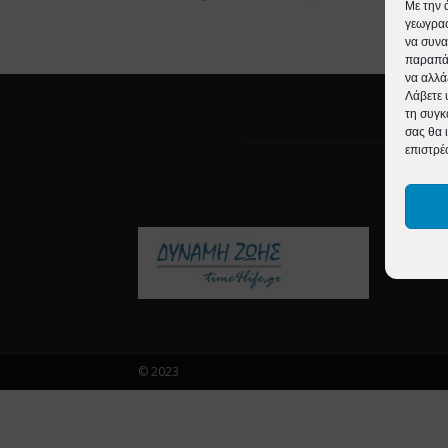
Με την 
γεωγραφ
να συνα
παραπάν
να αλλά
Λάβετε 
τη συγκ
σας θα 
επιστρέ
ΣΧ
emai
© 2023